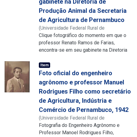
gabinete na Diretoria de
Produção Animal da Secretaria
de Agricultura de Pernambuco
(
Universidade Federal Rural de
Pernambuco
Clique fotográfico do momento em que o
,
1936
)
Universidade Federal
Rural de Pernambuco
professor Renato Ramos de Farias,
;
Biblioteca Central.
Núcleo do Conhecimento Professor João
encontra-se em seu gabinete na Diretoria
Baptista Oliveira dos Santos
de Produção Animal - D.P.A. da Secretaria
de Agricultura de Pernambuco,
Item
despachando documentos. Essa fotografia
Foto oficial do engenheiro
foi registrada em 1936, ano em que passou
agrônomo e professor Manuel
a ser docente da Escola Superior de
Rodrigues Filho como secretário
Agricultura de Pernambuco (ESAP), atual
de Agricultura, Indústria e
UFRPE, mas também estava à frente da
direção daquela Diretoria de Produção
Comércio de Pernambuco, 1942
Animal, à época, localizada no Parque de
(
Universidade Federal Rural de
Exposição de Animais, bairro do Cordeiro,
Pernambuco
Fotografia do Engenheiro Agrônomo e
,
1942
)
Universidade Federal
no Recife, Pernambuco. Na imagem, ele
Rural de Pernambuco
Professor Manoel Rodrigues Filho,
;
Biblioteca Central.