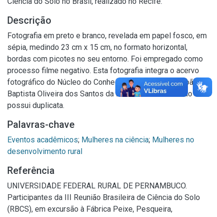
Ciência do Solo no Brasil, realizado no Recife.
Descrição
Fotografia em preto e branco, revelada em papel fosco, em
sépia, medindo 23 cm x 15 cm, no formato horizontal,
bordas com picotes no seu entorno. Foi empregado como
processo filme negativo. Esta fotografia integra o acervo
fotográfico do Núcleo do Conhecimento Professor João
Baptista Oliveira dos Santos da Biblioteca Central. Não
possui duplicata.
Palavras-chave
Eventos acadêmicos
;
Mulheres na ciência
;
Mulheres no
desenvolvimento rural
Referência
UNIVERSIDADE FEDERAL RURAL DE PERNAMBUCO.
Participantes da III Reunião Brasileira de Ciência do Solo
(RBCS), em excursão à Fábrica Peixe, Pesqueira,