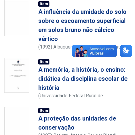
Item
A influência da umidade do solo
sobre o escoamento superficial
em solos bruno não cálcico
vértico
(
1992
)
Albuquerque Neto, Antônio Faustino
Cavalcanti de
Item
A memória, a história, o ensino:
didática da disciplina escolar de
história
(
Universidade Federal Rural de
Pernambuco
,
2024
)
Pacheco, Ricardo de
Aguiar
;
Item
http://lattes.cnpq.br/1888823708270264
A proteção das unidades de
conservação