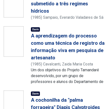
submetido a três regimes
hídricos
(
1985
)
Sampaio, Everardo Valadares de Sá
Barretto
;
Pereira, Tarcísio Cabral de Araújo
;
Matsui, Eiichi
Item
A aprendizagem do processo
como uma técnica de registro da
informação viva em pesquisa de
artesanato
(
1985
)
Cavalcanti, Zaida Maria Costa
Um dos objetivos do Projeto Tamandaré
desenvolvido, por um grupo de
professores e alunos do Departamento de
Letras e Ciências Humanas da
Universidade Federal Rural de Pernambuco,
Item
em uma comunidade praieira do litoral sul
A cochonilha da "palma
de Pernambuco, era encorajar a renovação
forrageira" Diapis Calyptroides