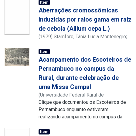
Item
Aberrações cromossômicas
induzidas por raios gama em raiz
de cebola (Allium cepa L.)
(
1979
)
Stamford, Tânia Lucia Montenegro
;
Souza, Edmar Chartone de
;
Ventura, Carlos
Alberto D' Oliveira
;
Valarini, Maria José
Item
Acampamento dos Escoteiros de
Pernambuco no campus da
Rural, durante celebração de
uma Missa Campal
(
Universidade Federal Rural de
Pernambuco
Clique que documentou os Escoteiros de
,
1970
)
Universidade Federal
Rural de Pernambuco
Pernambuco enquanto estiveram
;
Biblioteca Central.
Núcleo do Conhecimento Professor João
realizando acampamento no campus da
Baptista Oliveira dos Santos.
Rural em Dois Irmãos. Vê-se a celebração
de uma Missa Campal, cujo altar foi
Item