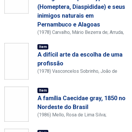
metodológica das pesquisas daquele
(Homeptera, Diaspididae) e seus
departamento, através do uso experimental
inimigos naturais em
de novos procedimentos de coleta e
registro de dados. O texto a seguir relata
Pernambuco e Alagoas
em detalhe um desses procedimentos e
(
1978
)
Carvalho, Mário Bezerra de
;
Arruda,
analisa os resultados obtidos através do
Geraldo Pereira de
;
Arruda, Eneide Carvalho
mesmo.
de
Item
A difícil arte da escolha de uma
profissão
(
1978
)
Vasconcelos Sobrinho, João de
Item
A família Caecidae gray, 1850 no
Nordeste do Brasil
(
1986
)
Mello, Rosa de Lima Silva
;
Maestrati, Philippe