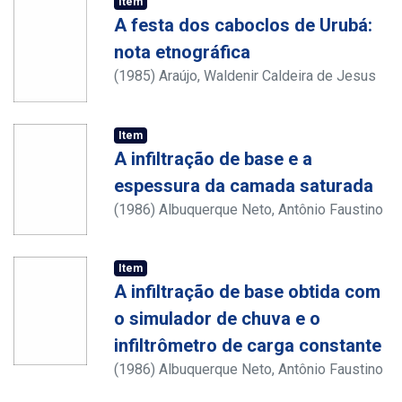
Item
A festa dos caboclos de Urubá:
nota etnográfica
(
1985
)
Araújo, Waldenir Caldeira de Jesus
Coelho de
Item
A infiltração de base e a
espessura da camada saturada
(
1986
)
Albuquerque Neto, Antônio Faustino
Cavalcanti de
Item
A infiltração de base obtida com
o simulador de chuva e o
infiltrômetro de carga constante
(
1986
)
Albuquerque Neto, Antônio Faustino
Cavalcanti de