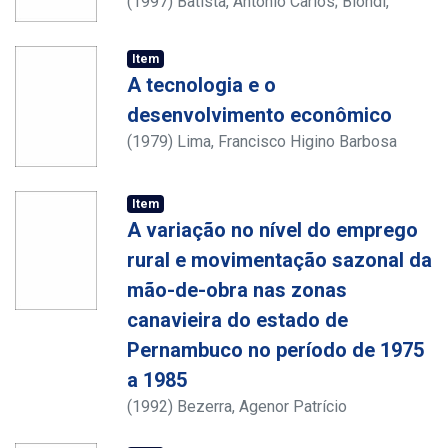
(
1997
)
Batista, Antonio Carlos
;
Biondi,
Daniela
Item
A tecnologia e o
desenvolvimento econômico
(
1979
)
Lima, Francisco Higino Barbosa
Item
A variação no nível do emprego
rural e movimentação sazonal da
mão-de-obra nas zonas
canavieira do estado de
Pernambuco no período de 1975
a 1985
(
1992
)
Bezerra, Agenor Patrício