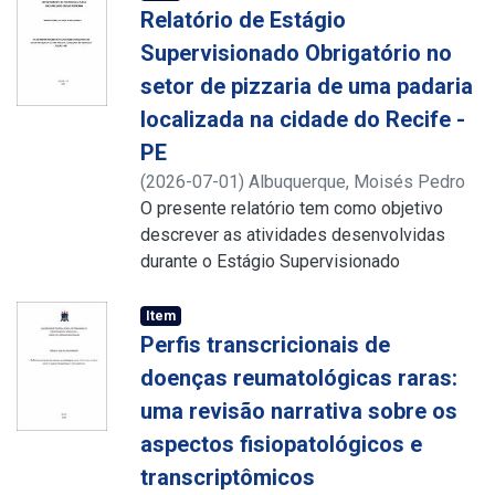
Relatório de Estágio
Supervisionado Obrigatório no
setor de pizzaria de uma padaria
localizada na cidade do Recife -
PE
(
2026-07-01
)
Albuquerque, Moisés Pedro
Silva de
O presente relatório tem como objetivo
;
Costa, Ana Carolina dos Santos
;
http://lattes.cnpq.br/8927435119035218
descrever as atividades desenvolvidas
durante o Estágio Supervisionado
Obrigatório (ESO) do curso de Bacharelado
em Gastronomia da Universidade Federal
Item
de Pernambuco. O estágio foi realizado na
Perfis transcricionais de
padaria Além do Pão Delicatessen,
doenças reumatológicas raras:
localizada em Recife - PE, no período de
uma revisão narrativa sobre os
23 de março a 22 de junho de 2026,
aspectos fisiopatológicos e
totalizando 360 horas. As atividades foram
desenvolvidas no setor da pizzaria, com o
transcriptômicos