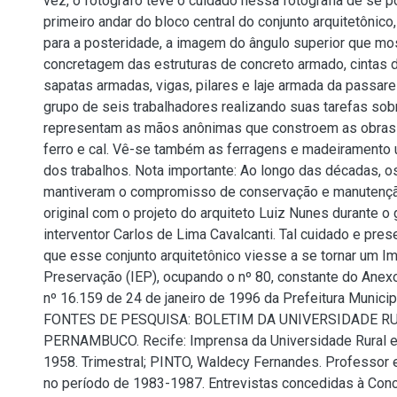
vez, o fotógrafo teve o cuidado nessa fotografia de se p
primeiro andar do bloco central do conjunto arquitetônico,
para a posteridade, a imagem do ângulo superior que mos
concretagem das estruturas de concreto armado, cintas 
sapatas armadas, vigas, pilares e laje armada da passar
grupo de seis trabalhadores realizando suas tarefas sobr
representam as mãos anônimas que constroem as obras de
ferro e cal. Vê-se também as ferragens e madeiramento
dos trabalhos. Nota importante: Ao longo das décadas, os
mantiveram o compromisso de conservação e manutençã
original com o projeto do arquiteto Luiz Nunes durante o
interventor Carlos de Lima Cavalcanti. Tal cuidado e pres
que esse conjunto arquitetônico viesse a se tornar um I
Preservação (IEP), ocupando o nº 80, constante do Anexo 
nº 16.159 de 24 de janeiro de 1996 da Prefeitura Municip
FONTES DE PESQUISA: BOLETIM DA UNIVERSIDADE R
PERNAMBUCO. Recife: Imprensa da Universidade Rural e 
1958. Trimestral; PINTO, Waldecy Fernandes. Professor 
no período de 1983-1987. Entrevistas concedidas à Conc