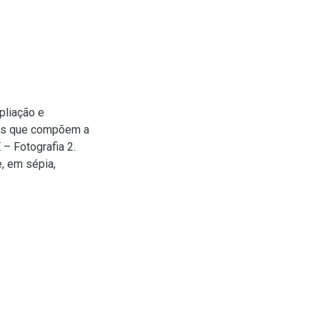
liação e
cos que compõem a
 – Fotografia 2.
e, em sépia,