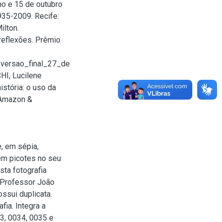
ho e 15 de outubro
935-2009. Recife:
lton.
 reflexões. Prêmio
q.versao_final_27_de
I, Lucilene
istória: o uso da
 Amazon &
e, em sépia,
em picotes no seu
ta fotografia
 Professor João
ossui duplicata.
fia. Integra a
3, 0034, 0035 e