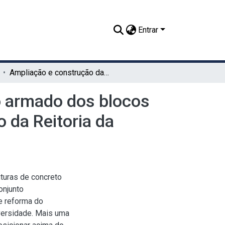
Entrar
Ampliação e construção das estruturas de concreto armado dos blocos que compõem a ala direita do conjunto arquitetônico da Reitoria da UFRPE – Fotografia 5
o armado dos blocos
 da Reitoria da
turas de concreto
onjunto
de reforma do
versidade. Mais uma