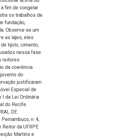
osicionar acima do
 a fim de congelar
tra os trabalhos de
de fundação,
ela. Observa-se um
e as lajes, eles
 tijolo, cimento,
 usados nessa fase
 reitores
o da coerência
 governo do
ervação justificaram
móvel Especial de
I da Lei Ordinária
al do Recife.
URAL DE
Pernambuco, n. 4,
e Reitor da UFRPE
eição Martins e