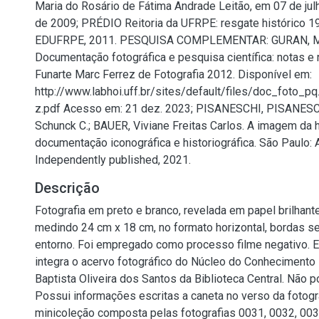
Maria do Rosário de Fátima Andrade Leitão, em 07 de jul
de 2009; PRÉDIO Reitoria da UFRPE: resgate histórico 1
EDUFRPE, 2011. PESQUISA COMPLEMENTAR: GURAN, Mi
Documentação fotográfica e pesquisa científica: notas e
Funarte Marc Ferrez de Fotografia 2012. Disponível em:
http://www.labhoi.uff.br/sites/default/files/doc_foto_p
z.pdf Acesso em: 21 dez. 2023; PISANESCHI, PISANESCH
Schunck C.; BAUER, Viviane Freitas Carlos. A imagem da h
documentação iconográfica e historiográfica. São Paulo:
Independently published, 2021.
Descrição
Fotografia em preto e branco, revelada em papel brilhant
medindo 24 cm x 18 cm, no formato horizontal, bordas s
entorno. Foi empregado como processo filme negativo. Es
integra o acervo fotográfico do Núcleo do Conhecimento
Baptista Oliveira dos Santos da Biblioteca Central. Não p
Possui informações escritas a caneta no verso da fotogra
minicoleção composta pelas fotografias 0031, 0032, 003