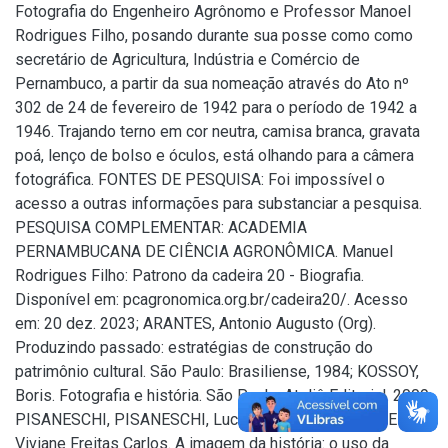
Fotografia do Engenheiro Agrônomo e Professor Manoel
Rodrigues Filho, posando durante sua posse como como
secretário de Agricultura, Indústria e Comércio de
Pernambuco, a partir da sua nomeação através do Ato nº
302 de 24 de fevereiro de 1942 para o período de 1942 a
1946. Trajando terno em cor neutra, camisa branca, gravata
poá, lenço de bolso e óculos, está olhando para a câmera
fotográfica. FONTES DE PESQUISA: Foi impossível o
acesso a outras informações para substanciar a pesquisa.
PESQUISA COMPLEMENTAR: ACADEMIA
PERNAMBUCANA DE CIÊNCIA AGRONÔMICA. Manuel
Rodrigues Filho: Patrono da cadeira 20 - Biografia.
Disponível em: pcagronomica.org.br/cadeira20/. Acesso
em: 20 dez. 2023; ARANTES, Antonio Augusto (Org).
Produzindo passado: estratégias de construção do
patrimônio cultural. São Paulo: Brasiliense, 1984; KOSSOY,
Boris. Fotografia e história. São Paulo: Ateliê Editorial. 2009;
PISANESCHI, PISANESCHI, Lucilene Schunck C.; BAUER,
Viviane Freitas Carlos. A imagem da história: o uso da