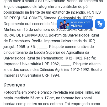
após ouvir a história da Universidade. Vendo-se também no
ângulo esquerdo da fotografia um ventilador de pé
posicionado na frente de um extintor de incêndio. FONTES
DE PESQUISA: GOMES, Simone. Cerimonial da UFRPE.
Depoimento oral concedido à bibliotecária Conceição
Martins em 15 de setembro de 2023; UNIVERSIDADE
RURAL DE PERNAMBUCO. Boletim da Universidade Rural
de Pernambuco. Recife: Imprensa Universitária da URP,
jun./jul., 1958. p. 35; _____. Plaquete comemorativa do
cinquentenário da Escola Superior de Agricultura da
Universidade Rural de Pernambuco: 1912-1962. Recife:
Imprensa Universitária URP, 1962; _____. Plaquete oitenta
anos dos cursos das Ciências Agrárias: 1912-1992. Recife:
Imprensa Universitária URP, 1994.
Descrição
Fotografia em preto e branco, revelada em papel linho, em
sépia, medindo 23 cm x 17 cm, no formato horizontal,
bordas com picotes no seu entorno. Foi empregado como