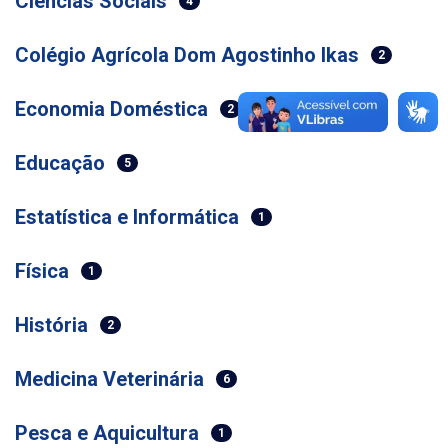
Ciências Sociais
4
Colégio Agrícola Dom Agostinho Ikas
2
Economia Doméstica
2
Educação
5
Estatística e Informática
1
Física
1
História
2
Medicina Veterinária
6
Pesca e Aquicultura
1