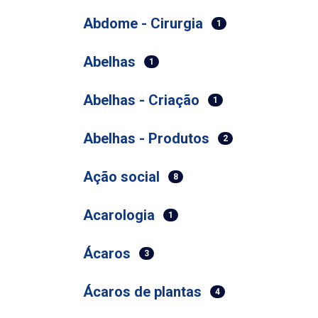
Abdome - Cirurgia
1
Abelhas
1
Abelhas - Criação
1
Abelhas - Produtos
2
Ação social
8
Acarologia
1
Ácaros
3
Ácaros de plantas
4