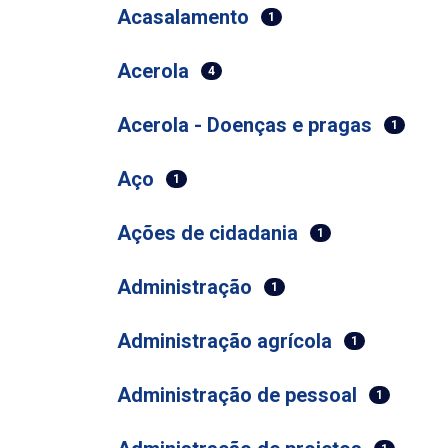
Acasalamento
1
Acerola
4
Acerola - Doenças e pragas
1
Aço
1
Ações de cidadania
1
Administração
1
Administração agrícola
1
Administração de pessoal
1