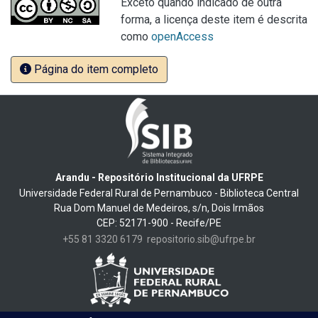
Exceto quando indicado de outra
forma, a licença deste item é descrita
como
openAccess
Página do item completo
Arandu - Repositório Institucional da UFRPE
Universidade Federal Rural de Pernambuco - Biblioteca Central
Rua Dom Manuel de Medeiros, s/n, Dois Irmãos
CEP: 52171-900 - Recife/PE
+55 81 3320 6179
repositorio.sib@ufrpe.br