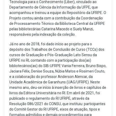
Tecnologia para o Conhecimento (Liber), vinculado ao
Departamento de Ciência da Informação da UFPE, que
acompanhou e treinou a equipe do Repositório da UFRPE. O
Projeto contou ainda com a contribuição da Coordenação
de Processamento Técnico da Biblioteca Central da UFRPE
pelas bibliotecárias Catarina Macedo e Suely Manzi,
responsáveis pela indexação da coleção.
Já no ano de 2018, foi dado início ao projeto para o
depósito dos Trabalhos de Conclusão de Curso (TCCs) dos
cursos de Graduação e Pós-Graduação Lato Sensu da
UFRPE no RI, contando com a participação dos(as)
bibliotecários(as) do SIB-UFRPE Vania Ferreira, Bruno Bispo,
Jaciara Félix, Denise Souza, Núbia Matos e Rosimeri Couto,
e a colaboração do professor Anderson Alencar, da
Unidade Acadêmica de Garanhuns (UAG/UFRPE). Neste
mesmo ano, deu-se início à inserção de livros e capítulos de
livros da Editora Universitária no RI. Em abril de 2021, foi
publicado o regulamento do RI UFRPE, através da
Resolução 086/2021 do CONSU, que instituiu: participantes
do Comitê Gestor do RI UFRPE, eixos de atuação, tipos e
formatos admitidos e demais procedimentos para