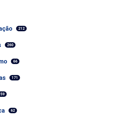
ação
212
s
260
umo
66
as
171
159
ca
62