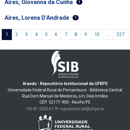
Aires, Giovanna da Cunha
1
Aires, Lorena D'Andrade
1
(current)
1
2
3
4
5
6
7
8
9
10
...
227
Arandu - Repositório Institucional da UFRPE
Universidade Federal Rural de Pernambuco - Biblioteca Central
Rua Dom Manuel de Medeiros, s/n, Dois Irmãos
CEP: 52171-900 - Recife/PE
+55 81 3320 6179
repositorio.sib@ufrpe.br