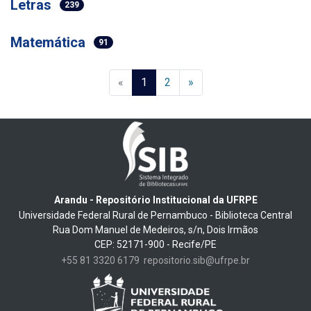
Letras
239
Matemática
91
(current)
«
1
2
»
Arandu - Repositório Institucional da UFRPE
Universidade Federal Rural de Pernambuco - Biblioteca Central
Rua Dom Manuel de Medeiros, s/n, Dois Irmãos
CEP: 52171-900 - Recife/PE
+55 81 3320 6179
repositorio.sib@ufrpe.br