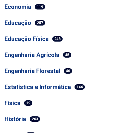
Economia
119
Educação
257
Educação Física
248
Engenharia Agrícola
45
Engenharia Florestal
40
Estatística e Informática
146
Física
19
História
263