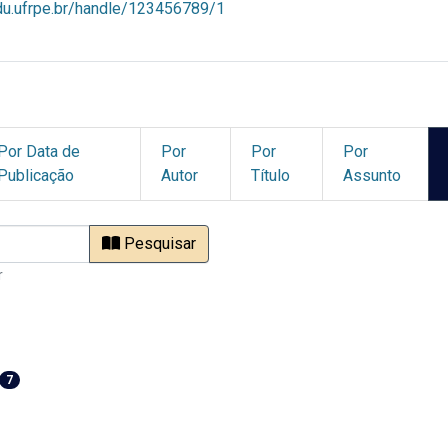
ndu.ufrpe.br/handle/123456789/1
Por Data de
Por
Por
Por
Publicação
Autor
Título
Assunto
Pesquisar
r
7