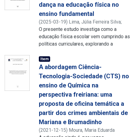
dança na educação física no
ensino fundamental
(
2025-03-19
)
Lima, Júlia Ferreira Silva
;
Mello, Rachel Costa de Azevedo
O presente estudo investiga como a
;
http://lattes.cnpq.br/8749101676171464
educação física escolar vem cumprindo as
;
http://lattes.cnpq.br/1082505675672589
políticas curriculares, explorando a
possibilidade de enxergar potencialidades
do conteúdo de ensino dança afro-
Item
brasileira, já que a Lei n. 10.639/03 e a Lei
A abordagem Ciência-
n. 11.645/08 determinam a obrigatoriedade
Tecnologia-Sociedade (CTS) no
do ensino da história e cultura afro-
ensino de Química na
brasileira e indígena nos componentes
perspectiva freiriana: uma
curriculares. Buscamos entender como o
projeto colonial, através da colonialidade,
proposta de oficina temática a
ainda permeia a valorização de alguns
partir dos crimes ambientais de
conteúdos de ensino em detrimentos
Mariana e Brumadinho
daqueles de matriz afro-brasileira e
(
2021-12-15
)
Moura, Maria Eduarda
indígena. Nesse sentido, o presente estudo