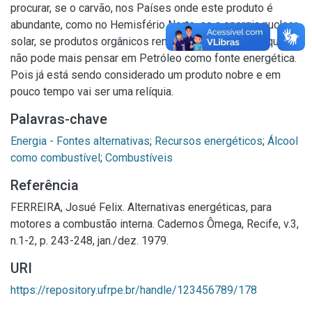
procurar, se o carvão, nos Países onde este produto é
abundante, como no Hemisfério Norte, se a energia nuclear,
solar, se produtos orgânicos renováveis etc. O certo que
não pode mais pensar em Petróleo como fonte energética.
Pois já está sendo considerado um produto nobre e em
pouco tempo vai ser uma relíquia.
Palavras-chave
Energia - Fontes alternativas
;
Recursos energéticos
;
Álcool
como combustível
;
Combustíveis
Referência
FERREIRA, Josué Felix. Alternativas energéticas, para
motores a combustão interna. Cadernos Ômega, Recife, v.3,
n.1-2, p. 243-248, jan./dez. 1979.
URI
https://repository.ufrpe.br/handle/123456789/178