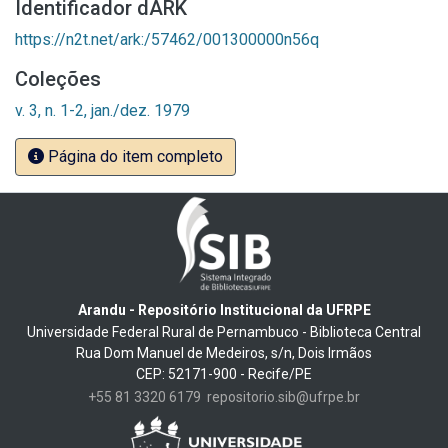
Identificador dARK
https://n2t.net/ark:/57462/001300000n56q
Coleções
v. 3, n. 1-2, jan./dez. 1979
Página do item completo
Arandu - Repositório Institucional da UFRPE
Universidade Federal Rural de Pernambuco - Biblioteca Central
Rua Dom Manuel de Medeiros, s/n, Dois Irmãos
CEP: 52171-900 - Recife/PE
+55 81 3320 6179
repositorio.sib@ufrpe.br