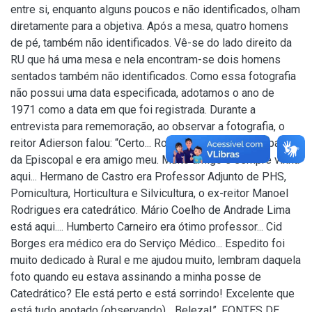
entre si, enquanto alguns poucos e não identificados, olham
diretamente para a objetiva. Após a mesa, quatro homens
de pé, também não identificados. Vê-se do lado direito da
RU que há uma mesa e nela encontram-se dois homens
sentados também não identificados. Como essa fotografia
não possui uma data especificada, adotamos o ano de
1971 como a data em que foi registrada. Durante a
entrevista para rememoração, ao observar a fotografia, o
reitor Adierson falou: “Certo... Robson Cavalcante era pastor
da Episcopal e era amigo meu. Muito amigo e sempre vinha
aqui... Hermano de Castro era Professor Adjunto de PHS,
Pomicultura, Horticultura e Silvicultura, o ex-reitor Manoel
Rodrigues era catedrático. Mário Coelho de Andrade Lima
está aqui.... Humberto Carneiro era ótimo professor... Cid
Borges era médico era do Serviço Médico... Espedito foi
muito dedicado à Rural e me ajudou muito, lembram daquela
foto quando eu estava assinando a minha posse de
Catedrático? Ele está perto e está sorrindo! Excelente que
está tudo anotado (observando)... Beleza!”. FONTES DE