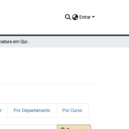
Entrar
TCC - Licenciatura em Química (UAST)
r
Por Departamento
Por Curso