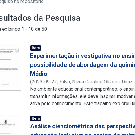
sultados da Pesquisa
a exibindo
1 - 10 de 50
Item
Experimentação investigativa no ensi
possibilidade de abordagem da quími
Médio
(
2023-09-22
)
Silva, Nívea Caroline Oliveira
;
Diniz 
http://lattes.cnpq.br/4807751048303686
No ambiente educacional contemporâneo, o ensin
transmitir informações; ele deve inspirar, motiva
ativa pelo conhecimento. Este trabalho explorou
Ensino Médio, que trouxe a Química Forense para
ferramenta de aprendizado dinâmica. A pesquisa 
Item
popularidade da Química Forense, alimentada por 
Análise cienciométrica das perspecti
jogos de investigação criminal. Ao introduzir essa 