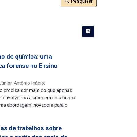
Pesquisar
no de química: uma
ca forense no Ensino
Júnior, Antônio Inácio
;
o precisa ser mais do que apenas
r e envolver os alunos em uma busca
 uma abordagem inovadora para o
 a sala de aula como uma
teve origem na crescente
programas de televisão, séries e
vas de trabalhos sobre
disciplina intrigante aos