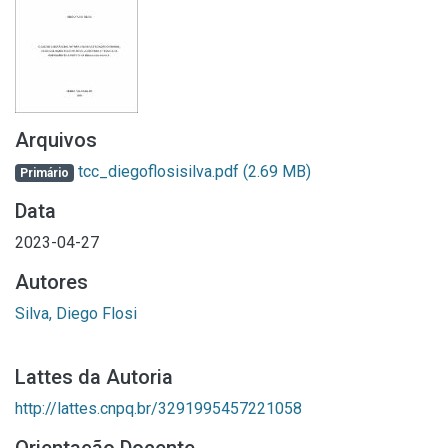
Arquivos
tcc_diegoflosisilva.pdf
(2.69 MB)
Primário
Data
2023-04-27
Autores
Silva, Diego Flosi
Lattes da Autoria
http://lattes.cnpq.br/3291995457221058