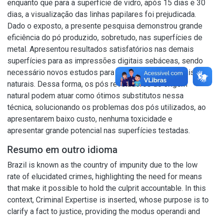
enquanto que para a superfície de vidro, após 15 dias e 30
dias, a visualização das linhas papilares foi prejudicada.
Dado o exposto, a presente pesquisa demonstrou grande
eficiência do pó produzido, sobretudo, nas superfícies de
metal. Apresentou resultados satisfatórios nas demais
superfícies para as impressões digitais sebáceas, sendo
necessário novos estudos para as impressões digitais
naturais. Dessa forma, os pós reveladores de origem
natural podem atuar como ótimos substitutos nessa
técnica, solucionando os problemas dos pós utilizados, ao
apresentarem baixo custo, nenhuma toxicidade e
apresentar grande potencial nas superfícies testadas.
Resumo em outro idioma
Brazil is known as the country of impunity due to the low
rate of elucidated crimes, highlighting the need for means
that make it possible to hold the culprit accountable. In this
context, Criminal Expertise is inserted, whose purpose is to
clarify a fact to justice, providing the modus operandi and