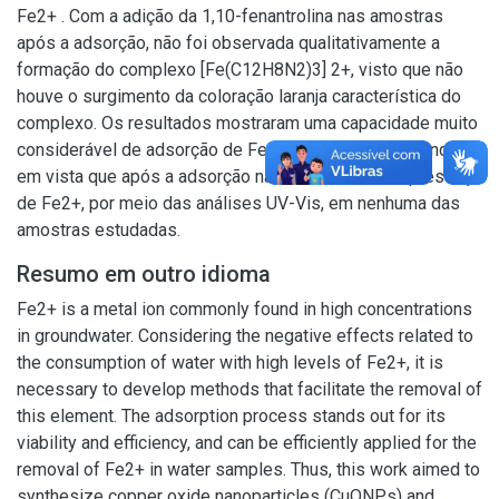
Fe2+ . Com a adição da 1,10-fenantrolina nas amostras
após a adsorção, não foi observada qualitativamente a
formação do complexo [Fe(C12H8N2)3] 2+, visto que não
houve o surgimento da coloração laranja característica do
complexo. Os resultados mostraram uma capacidade muito
considerável de adsorção de Fe2+ pelas CuONPs, tendo
em vista que após a adsorção não foi detectada a presença
de Fe2+, por meio das análises UV-Vis, em nenhuma das
amostras estudadas.
Resumo em outro idioma
Fe2+ is a metal ion commonly found in high concentrations
in groundwater. Considering the negative effects related to
the consumption of water with high levels of Fe2+, it is
necessary to develop methods that facilitate the removal of
this element. The adsorption process stands out for its
viability and efficiency, and can be efficiently applied for the
removal of Fe2+ in water samples. Thus, this work aimed to
synthesize copper oxide nanoparticles (CuONPs) and