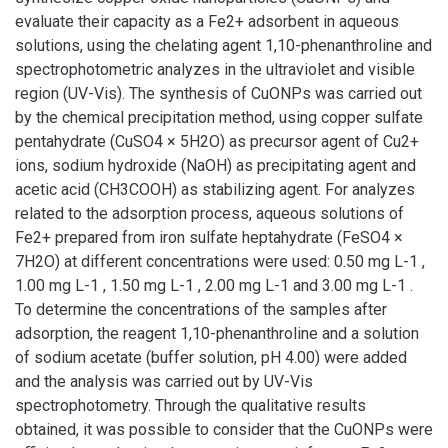
evaluate their capacity as a Fe2+ adsorbent in aqueous
solutions, using the chelating agent 1,10-phenanthroline and
spectrophotometric analyzes in the ultraviolet and visible
region (UV-Vis). The synthesis of CuONPs was carried out
by the chemical precipitation method, using copper sulfate
pentahydrate (CuSO4 × 5H2O) as precursor agent of Cu2+
ions, sodium hydroxide (NaOH) as precipitating agent and
acetic acid (CH3COOH) as stabilizing agent. For analyzes
related to the adsorption process, aqueous solutions of
Fe2+ prepared from iron sulfate heptahydrate (FeSO4 ×
7H2O) at different concentrations were used: 0.50 mg L-1 ,
1.00 mg L-1 , 1.50 mg L-1 , 2.00 mg L-1 and 3.00 mg L-1 .
To determine the concentrations of the samples after
adsorption, the reagent 1,10-phenanthroline and a solution
of sodium acetate (buffer solution, pH 4.00) were added
and the analysis was carried out by UV-Vis
spectrophotometry. Through the qualitative results
obtained, it was possible to consider that the CuONPs were