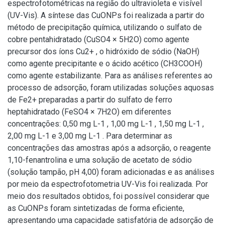
espectrofotométricas na região do ultravioleta e visível
(UV-Vis). A síntese das CuONPs foi realizada a partir do
método de precipitação química, utilizando o sulfato de
cobre pentahidratado (CuSO4 × 5H2O) como agente
precursor dos íons Cu2+ , o hidróxido de sódio (NaOH)
como agente precipitante e o ácido acético (CH3COOH)
como agente estabilizante. Para as análises referentes ao
processo de adsorção, foram utilizadas soluções aquosas
de Fe2+ preparadas a partir do sulfato de ferro
heptahidratado (FeSO4 × 7H2O) em diferentes
concentrações: 0,50 mg L-1 , 1,00 mg L-1 , 1,50 mg L-1 ,
2,00 mg L-1 e 3,00 mg L-1 . Para determinar as
concentrações das amostras após a adsorção, o reagente
1,10-fenantrolina e uma solução de acetato de sódio
(solução tampão, pH 4,00) foram adicionadas e as análises
por meio da espectrofotometria UV-Vis foi realizada. Por
meio dos resultados obtidos, foi possível considerar que
as CuONPs foram sintetizadas de forma eficiente,
apresentando uma capacidade satisfatória de adsorção de