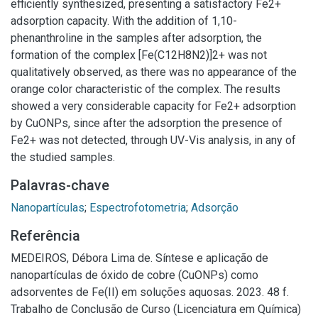
efficiently synthesized, presenting a satisfactory Fe2+
adsorption capacity. With the addition of 1,10-
phenanthroline in the samples after adsorption, the
formation of the complex [Fe(C12H8N2)]2+ was not
qualitatively observed, as there was no appearance of the
orange color characteristic of the complex. The results
showed a very considerable capacity for Fe2+ adsorption
by CuONPs, since after the adsorption the presence of
Fe2+ was not detected, through UV-Vis analysis, in any of
the studied samples.
Palavras-chave
Nanopartículas
;
Espectrofotometria
;
Adsorção
Referência
MEDEIROS, Débora Lima de. Síntese e aplicação de
nanopartículas de óxido de cobre (CuONPs) como
adsorventes de Fe(II) em soluções aquosas. 2023. 48 f.
Trabalho de Conclusão de Curso (Licenciatura em Química)