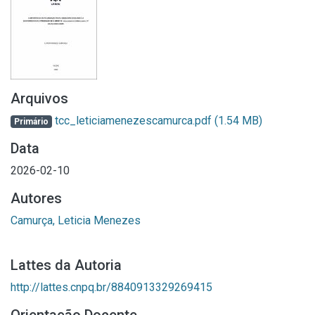
Arquivos
tcc_leticiamenezescamurca.pdf
(1.54 MB)
Primário
Data
2026-02-10
Autores
Camurça, Leticia Menezes
Lattes da Autoria
http://lattes.cnpq.br/8840913329269415