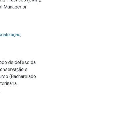
cal Manager or
scalização
;
íodo de defeso da
 conservação e
Curso (Bacharelado
erinária,
.