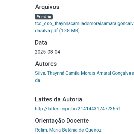
Arquivos
Primário
tcc_eso_thaynnacamilademoraisamaralgoncal
dasilva.pdf
(1.38 MB)
Data
2025-08-04
Autores
Silva, Thaynná Camila Morais Amaral Gonçalves
da
Lattes da Autoria
http://lattes.cnpq.br/2141443174773651
Orientação Docente
Rolim, Maria Betânia de Queiroz