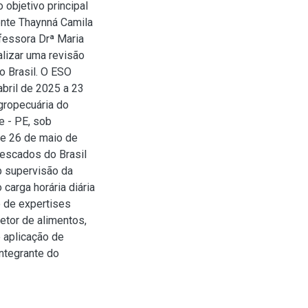
 objetivo principal
ente Thaynná Camila
fessora Drª Maria
alizar uma revisão
o Brasil. O ESO
abril de 2025 a 23
gropecuária do
 - PE, sob
 de 26 de maio de
Pescados do Brasil
b supervisão da
carga horária diária
o de expertises
etor de alimentos,
 aplicação de
ntegrante do