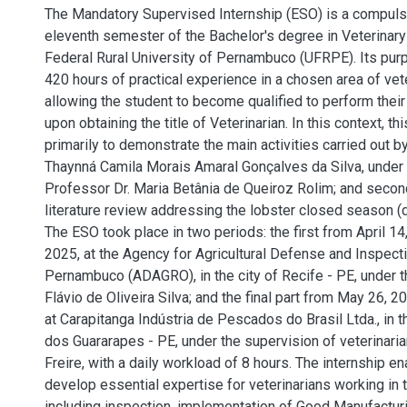
The Mandatory Supervised Internship (ESO) is a compulso
eleventh semester of the Bachelor's degree in Veterinary
Federal Rural University of Pernambuco (UFRPE). Its purp
420 hours of practical experience in a chosen area of vet
allowing the student to become qualified to perform their
upon obtaining the title of Veterinarian. In this context, th
primarily to demonstrate the main activities carried out b
Thaynná Camila Morais Amaral Gonçalves da Silva, under 
Professor Dr. Maria Betânia de Queiroz Rolim; and second
literature review addressing the lobster closed season (d
The ESO took place in two periods: the first from April 14
2025, at the Agency for Agricultural Defense and Inspecti
Pernambuco (ADAGRO), in the city of Recife - PE, under t
Flávio de Oliveira Silva; and the final part from May 26, 20
at Carapitanga Indústria de Pescados do Brasil Ltda., in t
dos Guararapes - PE, under the supervision of veterinaria
Freire, with a daily workload of 8 hours. The internship e
develop essential expertise for veterinarians working in 
including inspection, implementation of Good Manufactur