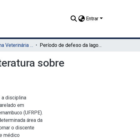
Entrar
TCC - Medicina Veterinária (Sede)
Período de defeso da lagosta no Brasil: revisão de literatura sobre legislação, conservação e sustentabilidade
iteratura sobre
a disciplina
harelado em
Pernambuco (UFRPE).
determinada área da
ornar o discente
de médico