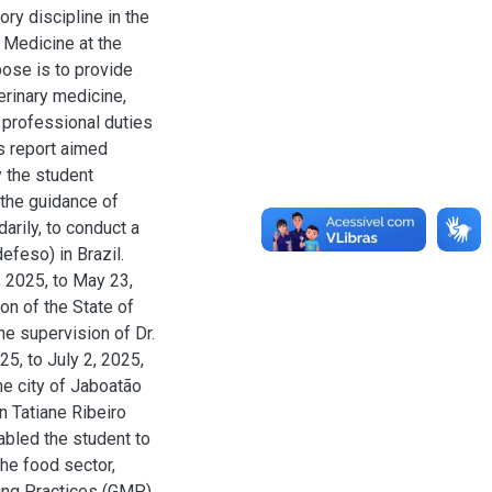
ry discipline in the
 Medicine at the
ose is to provide
erinary medicine,
 professional duties
is report aimed
y the student
the guidance of
arily, to conduct a
efeso) in Brazil.
, 2025, to May 23,
on of the State of
he supervision of Dr.
25, to July 2, 2025,
he city of Jaboatão
n Tatiane Ribeiro
nabled the student to
the food sector,
ing Practices (GMP),