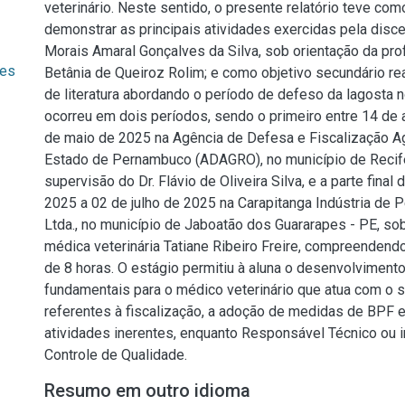
veterinário. Neste sentido, o presente relatório teve como
demonstrar as principais atividades exercidas pela disc
Morais Amaral Gonçalves da Silva, sob orientação da pro
ves
Betânia de Queiroz Rolim; e como objetivo secundário re
de literatura abordando o período de defeso da lagosta n
ocorreu em dois períodos, sendo o primeiro entre 14 de 
de maio de 2025 na Agência de Defesa e Fiscalização A
Estado de Pernambuco (ADAGRO), no município de Recife
supervisão do Dr. Flávio de Oliveira Silva, e a parte final
2025 a 02 de julho de 2025 na Carapitanga Indústria de 
Ltda., no município de Jaboatão dos Guararapes - PE, so
médica veterinária Tatiane Ribeiro Freire, compreendendo 
de 8 horas. O estágio permitiu à aluna o desenvolviment
fundamentais para o médico veterinário que atua com o s
referentes à fiscalização, a adoção de medidas de BPF e
atividades inerentes, enquanto Responsável Técnico ou i
Controle de Qualidade.
Resumo em outro idioma