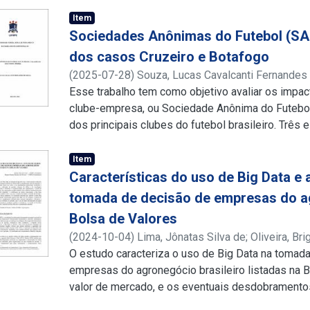
Item
Sociedades Anônimas do Futebol (SAF
dos casos Cruzeiro e Botafogo
(
2025-07-28
)
Souza, Lucas Cavalcanti Fernandes
http://lattes.cnpq.br/5662863685960286
Esse trabalho tem como objetivo avaliar os impa
clube-empresa, ou Sociedade Anônima do Futebol
dos principais clubes do futebol brasileiro. Três
uma abordagem qualitativa e tendo como base ar
jornalísticas e a análise documental de demonstr
Item
brasileiros: o Botafogo e o Cruzeiro. Foram anal
Características do uso de Big Data e 
documentos: 1) receita líquida, 2) resultado finan
tomada de decisão de empresas do ag
disso, foi trazido aos dados analisados o context
Bolsa de Valores
evidenciar os efeitos imediatos da mudança de m
(
2024-10-04
)
Lima, Jônatas Silva de
;
Oliveira, Br
curto período, os dados indicam que o modelo SA
http://lattes.cnpq.br/4363373068676222
O estudo caracteriza o uso de Big Data na tomada
profissionalização da gestão esportiva, atraindo 
empresas do agronegócio brasileiro listadas na B
país, e ajudando na recuperação econômica dos c
valor de mercado, e os eventuais desdobrament
destaca que, no longo prazo, a qualidade e sust
desempenho operacional. Conforme a literatura es
eficientes e um bom planejamento, assim como 