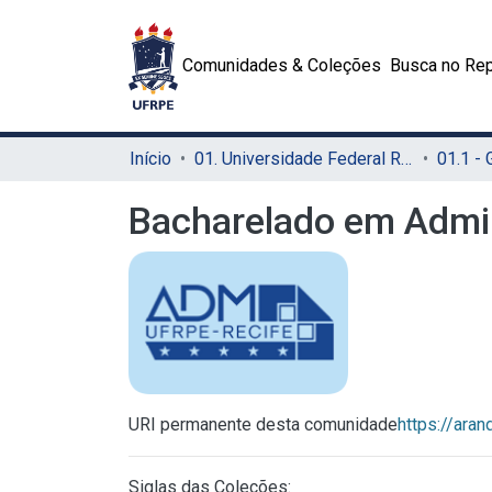
Comunidades & Coleções
Busca no Rep
Início
01. Universidade Federal Rural de Pernambuco - UFRPE (Sede)
01.1 -
Bacharelado em Admin
URI permanente desta comunidade
https://ara
Siglas das Coleções: