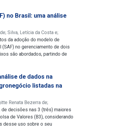
) no Brasil: uma análise
 de
;
Silva, Letícia da Costa e
;
ctos da adoção do modelo de
 (SAF) no gerenciamento de dois
 eixos são abordados, partindo de
tigos acadêmicos, fontes
ações contábeis de dois clubes
isados três classe de dados desses
análise de dados na
ceiro e 3) endividamento. Além
ronegócio listadas na
o de cada ano, de forma a
odelo administrativo. Apesar do
igitte Renata Bezerra de
;
F tem contribuído na
 de decisões nas 3 (três) maiores
investimentos de dentro e fora do
olsa de Valores (B3), considerando
lubes. Por fim, a pesquisa também
os desse uso sobre o seu
entabilidade dependem de gestores
pecializada, a aplicação de
em qualquer empresa de outros