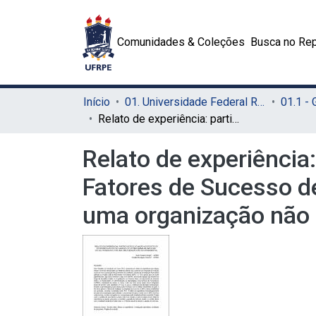
Comunidades & Coleções
Busca no Rep
Início
01. Universidade Federal Rural de Pernambuco - UFRPE (Sede)
01.1 -
Relato de experiência: participação e atuação no projeto de extensão Fatores de Sucesso de um programa de inclusão social promovido por uma organização não governamental
Relato de experiência
Fatores de Sucesso d
uma organização não