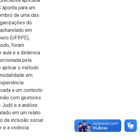
reciativa aplicada
C aponta para um
membro de uma das
rganizações do
Bacharelado em
buco (UFRPE),
modo, foram
 aula e a dinâmica
orcionada pela
e aplicar o método
 modalidade em
experiência
icada a um contexto
união com gestores
 Judô e a análise
atado em um relato
o da inclusão social
r e a vivência