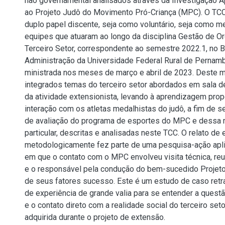
não governamental analisados através da Investigação Ap
ao Projeto Judô do Movimento Pró-Criança (MPC). O TC
duplo papel discente, seja como voluntário, seja como 
equipes que atuaram ao longo da disciplina Gestão de O
Terceiro Setor, correspondente ao semestre 2022.1, no 
Administração da Universidade Federal Rural de Pernam
ministrada nos meses de março e abril de 2023. Deste 
integrados temas do terceiro setor abordados em sala de
da atividade extensionista, levando à aprendizagem prop
interação com os atletas medalhistas do judô, a fim de s
de avaliação do programa de esportes do MPC e dessa
particular, descritas e analisadas neste TCC. O relato de 
metodologicamente fez parte de uma pesquisa-ação apl
em que o contato com o MPC envolveu visita técnica, re
e o responsável pela condução do bem-sucedido Projeto
de seus fatores sucesso. Este é um estudo de caso retr
de experiência de grande valia para se entender a questã
e o contato direto com a realidade social do terceiro seto
adquirida durante o projeto de extensão.