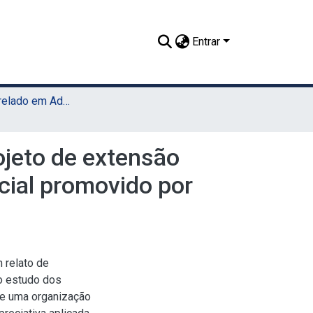
Entrar
TCC - Bacharelado em Administração (Sede)
ojeto de extensão
cial promovido por
 relato de
ao estudo dos
de uma organização