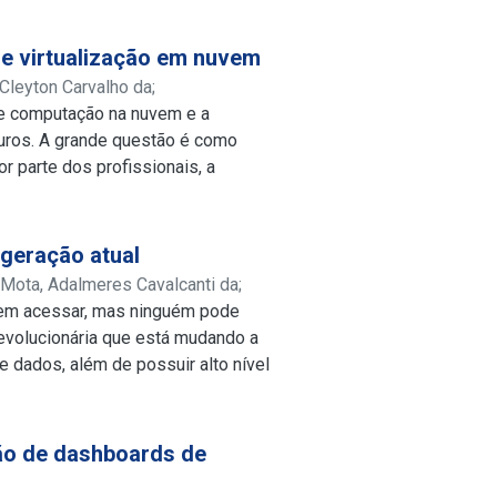
de virtualização em nuvem
 Cleyton Carvalho da
;
re computação na nuvem e a
uros. A grande questão é como
r parte dos profissionais, a
dos serviços oferecidos pelos
erteza. O modelo de negócios da
e utilização de infraestruturas
 geração atual
infraestrutura de nuvem nas
;
Mota, Adalmeres Cavalcanti da
;
do de nuvem privada ou pública.
odem acessar, mas ninguém pode
lattes.cnpq.br/6285119033275222
as de negócios, segurança,
revolucionária que está mudando a
s e suporte ao ambiente
 dados, além de possuir alto nível
 identificados diversos artigos
camada de criptografia, o que
 diretamente todas as questões de
de adulteração. Quando se trata do
logia adotada para fundamentar o
nativa promissora aos métodos
ção de dashboards de
 pesquisas em inúmeros artigos
ediários, como bancos, tornando as
s e experiência profissional. Com