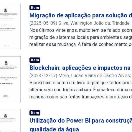
Item
Migração de aplicação para solução 
(
2025-05-09
)
Silva, Wellington João da
;
Trindade,
http://lattes.cnpq.br/6298429503812388
Nos últimos vinte anos, muito tem se falado sob
migração de sistemas locais para ambientes seg
realizar essa mudança. A falta de conhecimento po
escassez de casos de uso e a heterogeneidade 
provedores de nuvem aumentam ainda mais a inc
Item
computação em nuvem inclui desde a hospedagem 
Blockchain: aplicações e impactos na
públicas na internet até a criação de uma própria 
(
2024-12-17
)
Melo, Lucas Viana de Castro Alves
instalações da organização, em um modelo chama
http://lattes.cnpq.br/8012304290999299
Blockchain é como um livro digital que todos p
;
http://
Considerando diversos aspectos, como estratégi
alterar sem que todos saibam. É uma tecnologia 
armazenamento de dados, execução dos sistema
maneira como são feitas transações e proteção de
organizacional de TI. Através de pesquisas, foram
de segurança com transações protegidas por uma 
sobre o tema. No entanto, nenhum deles abordou
significa que os dados são praticamente a prova 
Item
como migrar para a nuvem. Ainda assim, a metodo
setor financeiro, a blockchain oferece uma alter
Utilização do Power BI para constru
modelo proposto neste documento baseia-se em
tradicionais, eliminando a necessidade de interm
qualidade da água
relacionados, combinadas com experiência prática