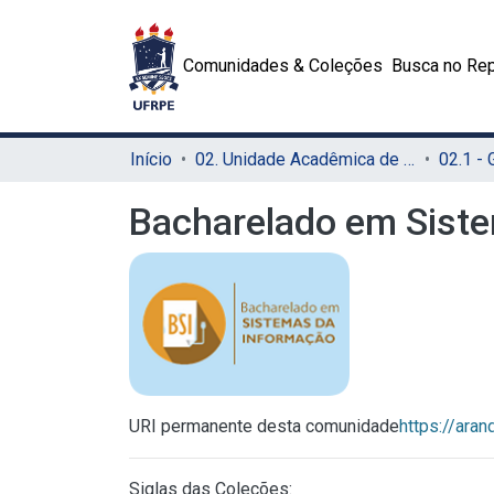
Comunidades & Coleções
Busca no Rep
Início
02. Unidade Acadêmica de Educação a Distância e Tecnologia (UAEADTec)
Bacharelado em Sist
URI permanente desta comunidade
https://ara
Siglas das Coleções: