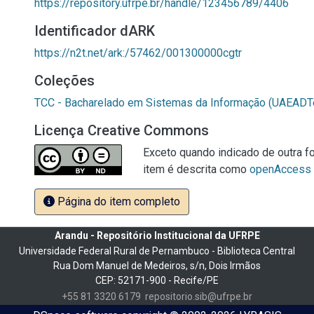
https://repository.ufrpe.br/handle/123456789/4406
Identificador dARK
https://n2t.net/ark:/57462/001300000cgtr
Coleções
TCC - Bacharelado em Sistemas da Informação (UAEADT
Licença Creative Commons
Exceto quando indicado de outra fo
item é descrita como
openAccess
Página do item completo
Arandu - Repositório Institucional da UFRPE
Universidade Federal Rural de Pernambuco - Biblioteca Central
Rua Dom Manuel de Medeiros, s/n, Dois Irmãos
CEP: 52171-900 - Recife/PE
+55 81 3320 6179
repositorio.sib@ufrpe.br