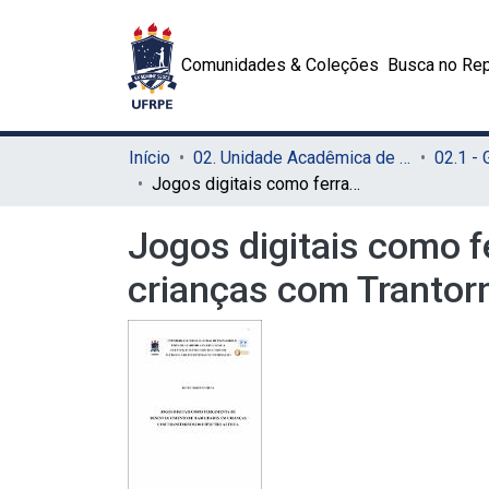
Comunidades & Coleções
Busca no Rep
Início
02. Unidade Acadêmica de Educação a Distância e Tecnologia (UAEADTec)
Jogos digitais como ferramenta de desenvolvimento de habilidades em crianças com Trantornos do Espectro Autista
Jogos digitais como 
crianças com Trantor