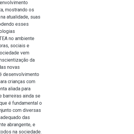
senvolvimento
ta, mostrando os
na atualidade, suas
Podendo esses
ologias
 TEA no ambiente
ras, sociais e
 sociedade vem
nscientização da
das novas
 é desenvolvimento
ara crianças com
nta aliada para
 barreiras ainda se
que é fundamental o
njunto com diversas
o adequado das
nte abrangente, e
 todos na sociedade.