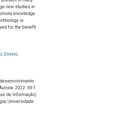
age new studies in
 promote knowledge
technology is
ed for the benefit
o
;
Ensino
;
e desenvolvimento
tista. 2022. 49 f.
mas de Informação)
gia, Universidade