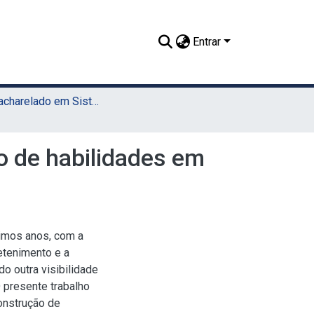
Entrar
TCC - Bacharelado em Sistemas da Informação (UAEADTec)
o de habilidades em
timos anos, com a
etenimento e a
o outra visibilidade
 presente trabalho
construção de