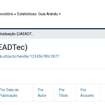
ositório
Estatísticas
Guia Arandu
02.1 - Graduação (UAEADTec)
AEADTec)
ndu.ufrpe.br/handle/123456789/2877
Por Data de
Por
Por
Por
Publicação
Autor
Título
Assunto