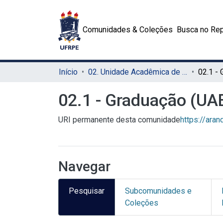
Comunidades & Coleções
Busca no Rep
Início
02. Unidade Acadêmica de Educação a Distância e Tecnologia (UAEADTec)
02.1 - Graduação (U
URI permanente desta comunidade
https://ara
Navegar
Pesquisar
Subcomunidades e
Coleções