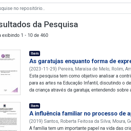
sultados da Pesquisa
a exibindo
1 - 10 de 460
Item
As garatujas enquanto forma de expre
(
2023-11-29
)
Pereira, Maraísa de Melo
;
Rolim, Am
http://lattes.cnpq.br/0046535721349104
Esta pesquisa tem como objetivo analisar a contr
para as artes na Educação Infantil, discutindo o 
da criança através da garatuja; entendendo sobre 
imaginação e criatividade da criança; e descreven
Educação Infantil. O referencial teórico contemp
Item
da criança a partir do grafismo infantil sendo ut
A influência familiar no processo de
auxiliar no alcance do aprendizado e desenvolvim
(
2019
)
Santos, Roberta Feitosa da Silva
;
Moura, G
de maior análise nas fases descritas por Jean Pi
http://lattes.cnpq.br/1348666346504103
A família tem um importante papel na vida das cr