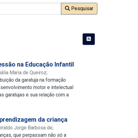
Pesquisar
ssão na Educação Infantil
ália Maria de Queiroz
;
ibuição da garatuja na formação
desenvolvimento motor e intelectual
as garatujas e sua relação com a
do a garatuja enquanto artes na
la discussões acerca da expressão
ilizado como recurso pedagógico para
 aprendizagem da criança
ento da criança, aprofundando-se
eraldo Jorge Barbosa de
;
aget e contribuições de outros
ianças, que perpassam não só a