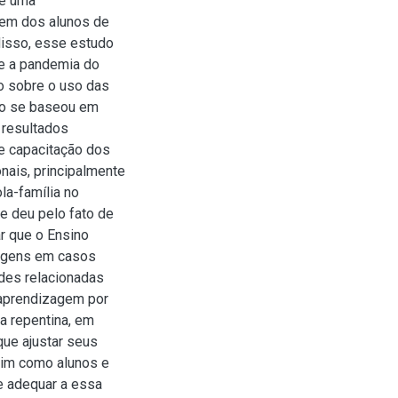
te uma
agem dos alunos de
disso, esse estudo
ue a pandemia do
do sobre o uso das
lho se baseou em
 resultados
e capacitação dos
nais, principalmente
la-família no
e deu pelo fato de
r que o Ensino
zagens em casos
ades relacionadas
 aprendizagem por
a repentina, em
que ajustar seus
sim como alunos e
e adequar a essa