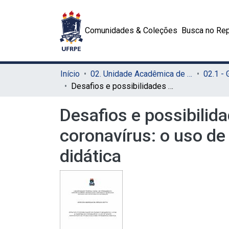
Comunidades & Coleções
Busca no Rep
Início
02. Unidade Acadêmica de Educação a Distância e Tecnologia (UAEADTec)
Desafios e possibilidades no ensino fundamental II com a pandemia do coronavírus: o uso de novos dispositivos da tecnologia como ferramenta didática
Desafios e possibilid
coronavírus: o uso de
didática