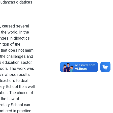
mudanças didáticas
, caused several
 the world. In the
nges in didactics
ition of the
y that does not harm
 the challenges and
e education sector,
tools. The work was
ch, whose results
 teachers to deal
ry School II as well
ation. The choice of
h the Law of
entary School can
oticed in practice