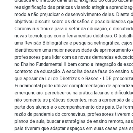
didática e o método de ensino, exigindo do corpo docen
ressignificação das práticas visando atingir a aprendiz
modo a não prejudicar o desenvolvimento deles. Diante 
objetivou discutir sobre os desafios e possibilidades q
Coronavírus trouxe para o setor da educação, e discutin
novas tecnologias como ferramentas didáticas. O traba
uma Revisão Bibliográfica e pesquisa netnográfica, cujos
identificaram uma maior necessidade de aprimoramento 
professores para lidar com as novas demandas educacio
no Ensino Fundamental II bem como a integração da esco
contexto da educação. A escolha dessa fase do ensino s
que apesar da Lei de Diretrizes e Bases - LDB preconiza
Fundamental pode utilizar complementação de aprendi
emergenciais, percebeu-se na prática lacunas e dificuld
não somente às práticas docentes, mas a apreensão da
parte dos alunos e o acompanhamento dos pais. De form
razão da pandemia do coronavírus, professores tiveram 
planos de aula, buscar estratégias de ensino remoto, as
pais tiveram que adaptar espaços em suas casas para s