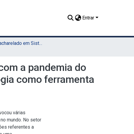
Entrar
TCC - Bacharelado em Sistemas da Informação (UAEADTec)
I com a pandemia do
logia como ferramenta
vocou várias
 no mundo. No setor
es referentes a