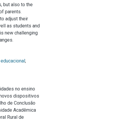
, but also to the
of parents.
o adjust their
well as students and
his new challenging
hanges.
 educacional
;
lidades no ensino
 novos dispositivos
alho de Conclusão
nidade Acadêmica
ral Rural de