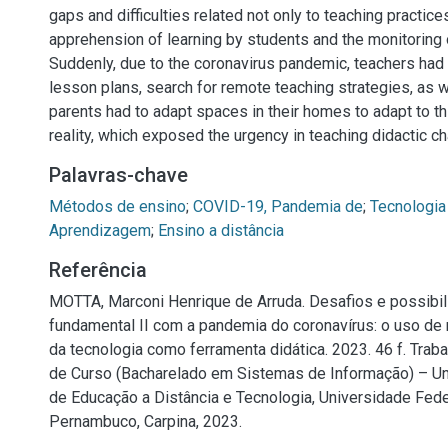
gaps and difficulties related not only to teaching practices
apprehension of learning by students and the monitoring 
Suddenly, due to the coronavirus pandemic, teachers had t
lesson plans, search for remote teaching strategies, as 
parents had to adapt spaces in their homes to adapt to t
reality, which exposed the urgency in teaching didactic c
Palavras-chave
Métodos de ensino
;
COVID-19, Pandemia de
;
Tecnologia
Aprendizagem
;
Ensino a distância
Referência
MOTTA, Marconi Henrique de Arruda. Desafios e possibi
fundamental II com a pandemia do coronavírus: o uso de
da tecnologia como ferramenta didática. 2023. 46 f. Trab
de Curso (Bacharelado em Sistemas de Informação) – U
de Educação a Distância e Tecnologia, Universidade Fede
Pernambuco, Carpina, 2023.