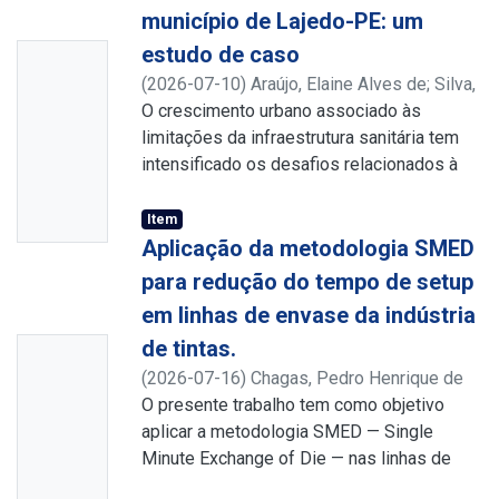
município de Lajedo-PE: um
estudo de caso
Nenhum
(
2026-07-10
)
Araújo, Elaine Alves de
;
Silva,
a
Silvanete Severino da
O crescimento urbano associado às
;
Miniatur
http://lattes.cnpq.br/0697832792587182
limitações da infraestrutura sanitária tem
;
a
http://lattes.cnpq.br/8637793311328430
intensificado os desafios relacionados à
Disponív
gestão ambiental e ao planejamento
territorial em municípios do semiárido
el
Item
brasileiro. Nesse contexto, este estudo
Aplicação da metodologia SMED
teve como objetivo analisar as condições
para redução do tempo de setup
ambientais, urbanas e de saneamento do
em linhas de envase da indústria
município de Lajedo-PE, por meio da
de tintas.
Nenhum
integração de informações territoriais,
socioeconômicas e ambientais, visando
(
2026-07-16
)
Chagas, Pedro Henrique de
a
identificar fragilidades relacionadas ao uso
Lima
O presente trabalho tem como objetivo
;
Alves, Henrique Patriota
;
Miniatur
e ocupação do solo, à infraestrutura urbana
http://lattes.cnpq.br/7427411475422754
aplicar a metodologia SMED — Single
;
a
e à drenagem pluvial. A pesquisa adotou
http://lattes.cnpq.br/3346672305686656
Minute Exchange of Die — nas linhas de
Disponív
abordagem qualiquantitativa, de caráter
envase de uma indústria de tintas, visando