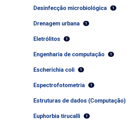
Desinfecção microbiológica
1
Drenagem urbana
1
Eletrólitos
1
Engenharia de computação
1
Escherichia coli
1
Espectrofotometria
1
Estruturas de dados (Computação)
Euphorbia tirucalli
1