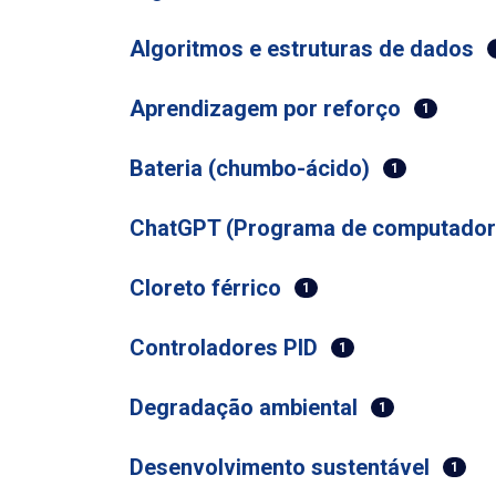
Algoritmos e estruturas de dados
Aprendizagem por reforço
1
Bateria (chumbo-ácido)
1
ChatGPT (Programa de computador
Cloreto férrico
1
Controladores PID
1
Degradação ambiental
1
Desenvolvimento sustentável
1