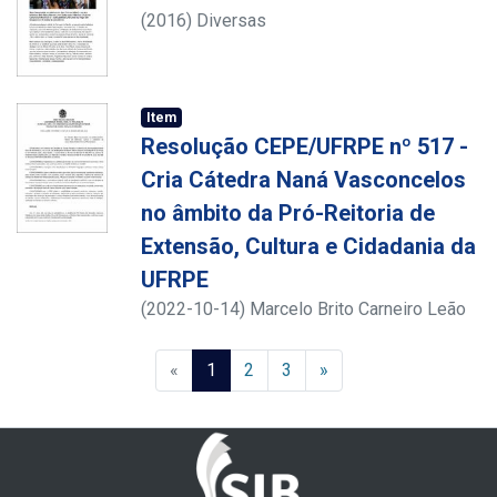
(
2016
)
Diversas
Item
Resolução CEPE/UFRPE nº 517 -
Cria Cátedra Naná Vasconcelos
no âmbito da Pró-Reitoria de
Extensão, Cultura e Cidadania da
UFRPE
(
2022-10-14
)
Marcelo Brito Carneiro Leão
(current)
«
1
2
3
»