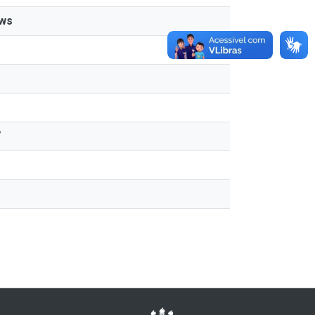
ews
7