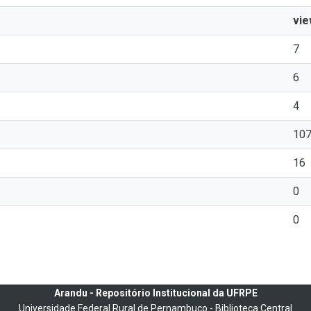
vi
7
6
4
10
16
0
0
Arandu - Repositório Institucional da UFRPE
Universidade Federal Rural de Pernambuco - Biblioteca Central