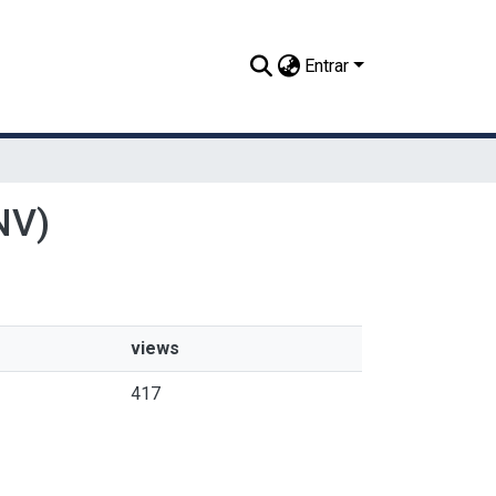
Entrar
NV)
views
417