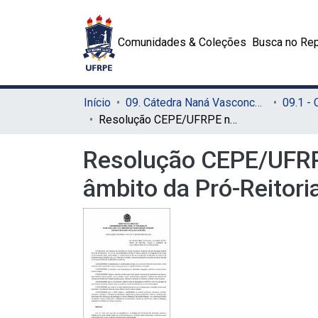
Comunidades & Coleções
Busca no Rep
Início
09. Cátedra Naná Vasconcelos (CNV)
Resolução CEPE/UFRPE nº 517 - Cria Cátedra Naná Vasconcelos no âmbito da Pró-Reitoria de Extensão, Cultura e Cidadania da UFRPE
Resolução CEPE/UFRPE
âmbito da Pró-Reitori