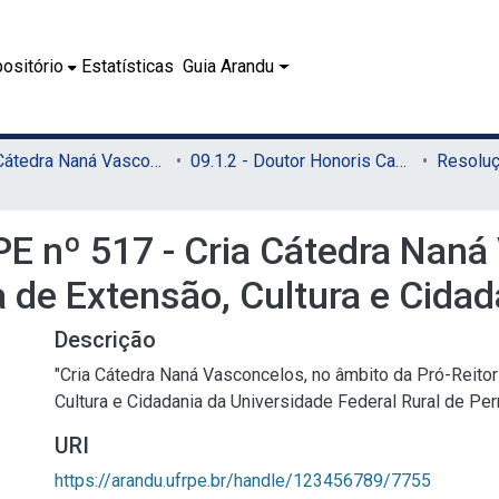
ositório
Estatísticas
Guia Arandu
09.1 - Cátedra Naná Vasconcelos (CNV)
09.1.2 - Doutor Honoris Causa (CNV)
 nº 517 - Cria Cátedra Naná
a de Extensão, Cultura e Cida
Descrição
"Cria Cátedra Naná Vasconcelos, no âmbito da Pró-Reitor
Cultura e Cidadania da Universidade Federal Rural de Pe
URI
https://arandu.ufrpe.br/handle/123456789/7755