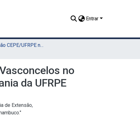
Entrar
Resolução CEPE/UFRPE nº 517, de 14 de outubro de 2022 - Cria Cátedra Naná Vasconcelos na UFRPE (CNV)
 Vasconcelos no
dania da UFRPE
ia de Extensão,
rnambuco."