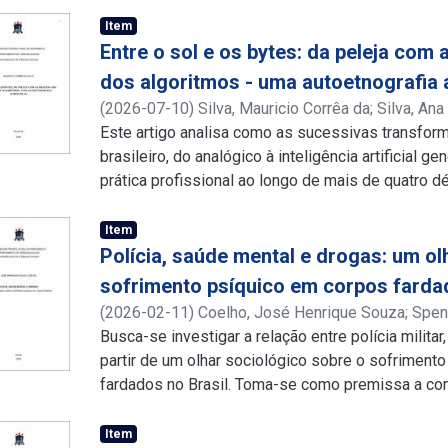
Item
Entre o sol e os bytes: da peleja co
dos algoritmos - uma autoetnografia 
(
2026-07-10
)
Silva, Mauricio Corrêa da
;
Silva, Ana
http://lattes.cnpq.br/1395434012645072
Este artigo analisa como as sucessivas transfor
brasileiro, do analógico à inteligência artificial g
prática profissional ao longo de mais de quatro 
partir de uma abordagem autoetnográfica, mobiliz
documentada, observação participante e reflexão
Item
mudanças técnicas e econômicas alteraram modos
Polícia, saúde mental e drogas: um ol
critérios de legitimidade no audiovisual indepen
sofrimento psíquico em corpos fard
Recife/PE. Argumento que a inteligência artifici
(
2026-02-11
)
Coelho, José Henrique Souza
;
Speni
ferramenta de otimização, amplia disputas já pres
http://lattes.cnpq.br/4350911353530987
Busca-se investigar a relação entre polícia milita
plataformização, recolocando em novos termos a 
partir de um olhar sociológico sobre o sofriment
soberania cultural.
fardados no Brasil. Toma-se como premissa a c
mental de policiais militares não pode ser expli
individuais ou conjunturais, mas deve ser analisad
Item