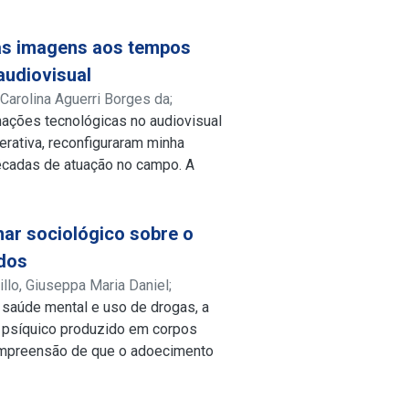
m as imagens aos tempos
audiovisual
 Carolina Aguerri Borges da
;
mações tecnológicas no audiovisual
enerativa, reconfiguraram minha
décadas de atuação no campo. A
o memória profissional
 crítica para compreender como
 de produção, noções de autoria e
har sociológico sobre o
dente, especialmente no contexto
ados
al, embora se apresente como
llo, Giuseppa Maria Daniel
;
entes na digitalização e na
r, saúde mental e uso de drogas, a
questão da autoria humana e da
o psíquico produzido em corpos
ompreensão de que o adoecimento
cado exclusivamente por fatores
o à luz das estruturas sociais,