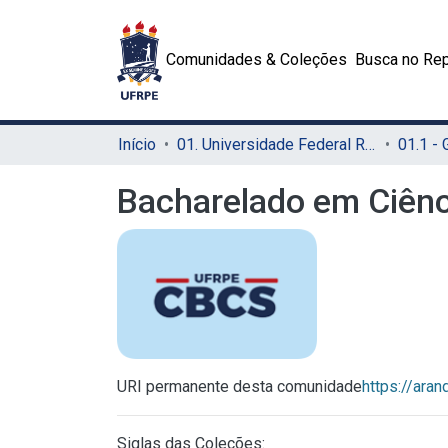
Comunidades & Coleções
Busca no Rep
Início
01. Universidade Federal Rural de Pernambuco - UFRPE (Sede)
01.1 -
Bacharelado em Ciênc
URI permanente desta comunidade
https://ara
Siglas das Coleções: