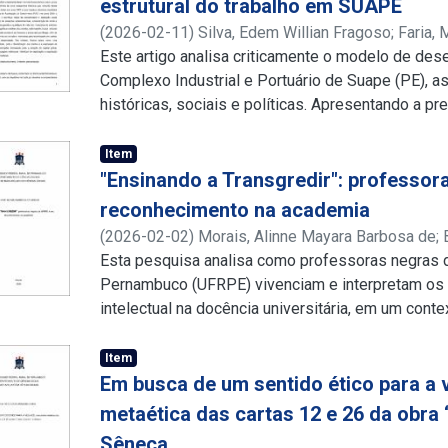
estrutural do trabalho em SUAPE
escolhas estruturais politicas e da omissão do E
(
2026-02-11
)
Silva, Edem Willian Fragoso
;
Faria, 
sociais integradas, reforçando a necessidade de 
http://lattes.cnpq.br/1513772085737367
Este artigo analisa criticamente o modelo de de
;
http://
garantia de direitos e cidadania.
Complexo Industrial e Portuário de Suape (PE),
históricas, sociais e políticas. Apresentando a pre
contexto local do capitalismo globalizado, como
construção de espaços de financeirização extrema
Item
sob a roupagem de promotor do desenvolvimento 
"Ensinando a Transgredir": professor
precarização estrutural do trabalho um efeito col
reconhecimento na academia
econômico, mas o preço a se pagar por este. Part
(
2026-02-02
)
Morais, Alinne Mayara Barbosa de
;
que remonta desde concepção do complexo, aind
http://lattes.cnpq.br/0325443406402140
Esta pesquisa analisa como professoras negras d
;
http://
decisivos recebidos pelo projeto via Programa d
Pernambuco (UFRPE) vivenciam e interpretam os
nos anos 2000, o estudo demonstra como a narrat
intelectual na docência universitária, em um cont
redenção social contrasta com a realidade de vio
e gênero. Parte-se da problematização da sub-r
concentração de renda e descompasso entre riqu
ensino superior e da desvalorização simbólica d
Item
municípios do entorno. Por meio de revisão biblio
reconhecimento acadêmico não se limita à prese
Em busca de um sentido ético para a v
trabalho busca articular os conceitos de precarie
por legitimidade intelectual. O estudo adota uma 
metaética das cartas 12 e 26 da obra 
precariado por Braga, a fim de decifrar as dinâm
exploratório e descritivo, fundamentada no pensa
pela terceirização em cadeia, rotatividade extre
Sêneca