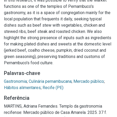
in this research, it was possible to verify that the Market
functions as one of the temples of Pernambuco's
gastronomy, as it is a space of congregation mainly for the
local population that frequents it daily, seeking typical
dishes such as beef stew with vegetables, chicken and
stewed ribs, beef steak and roasted chicken. We also
highlight the strong presence of inputs such as ingredients
for making plated dishes and sweets at the domestic level
(jerked beef, coalho cheese, pumpkin, dried coconut and
green seasoning), preserving traditions and customs of
Pernambuco's food culture.
Palavras-chave
Gastronomia
;
Culinária pernambucana
;
Mercado público
;
Hábitos alimentares
;
Recife (PE)
Referência
MARTINS, Adriana Fernandes. Templo da gastronomia
recifense: Mercado público de Casa Amarela. 2025. 37 f.