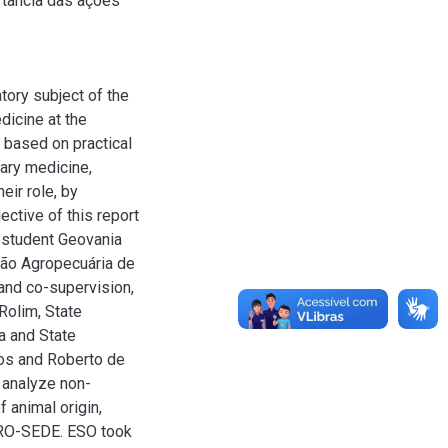
rtância das ações
tory subject of the
dicine at the
 based on practical
nary medicine,
eir role, by
jective of this report
e student Geovania
ção Agropecuária de
and co-supervision,
Rolim, State
a and State
os and Roberto de
 analyze non-
 animal origin,
RO-SEDE. ESO took