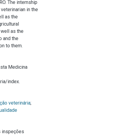
RO. The internship
veterinarian in the
ll as the
icultural
 well as the
o and the
ion to them.
ista Medicina
ria/index.
ção veterinária
;
ualidade
s inspeções