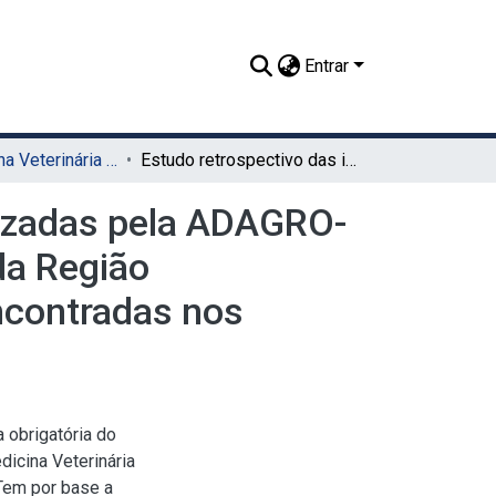
Entrar
TCC - Medicina Veterinária (Sede)
Estudo retrospectivo das inspeções periódicas realizadas pela ADAGRO-SEDE, em indústrias de produtos de origem animal da Região Metropolitana do Recife, e as não conformidades encontradas nos programas de autocontrole
lizadas pela ADAGRO-
da Região
ncontradas nos
 obrigatória do
icina Veterinária
Tem por base a