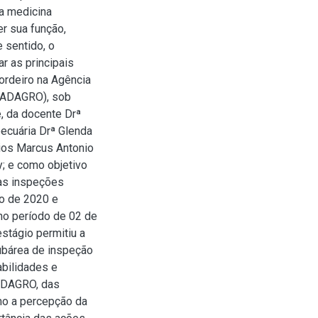
da medicina
er sua função,
 sentido, o
r as principais
ordeiro na Agência
 (ADAGRO), sob
, da docente Drª
pecuária Drª Glenda
ios Marcus Antonio
; e como objetivo
nas inspeções
ro de 2020 e
o período de 02 de
stágio permitiu a
ubárea de inspeção
bilidades e
ADAGRO, das
mo a percepção da