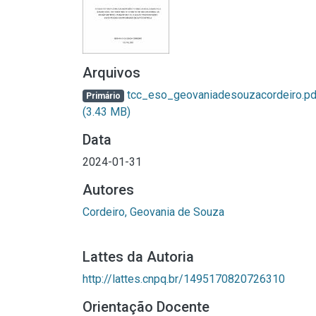
Arquivos
tcc_eso_geovaniadesouzacordeiro.pd
Primário
(3.43 MB)
Data
2024-01-31
Autores
Cordeiro, Geovania de Souza
Lattes da Autoria
http://lattes.cnpq.br/1495170820726310
Orientação Docente