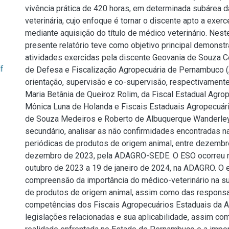
vivência prática de 420 horas, em determinada subárea 
veterinária, cujo enfoque é tornar o discente apto a exerc
mediante aquisição do título de médico veterinário. Neste
presente relatório teve como objetivo principal demonstra
atividades exercidas pela discente Geovania de Souza C
f
de Defesa e Fiscalização Agropecuária de Pernambuco
orientação, supervisão e co-supervisão, respectivamente
Maria Betânia de Queiroz Rolim, da Fiscal Estadual Agro
Mônica Luna de Holanda e Fiscais Estaduais Agropecuár
de Souza Medeiros e Roberto de Albuquerque Wanderley
secundário, analisar as não confirmidades encontradas 
periódicas de produtos de origem animal, entre dezemb
dezembro de 2023, pela ADAGRO-SEDE. O ESO ocorreu n
outubro de 2023 a 19 de janeiro de 2024, na ADAGRO. O e
compreensão da importância do médico-veterinário na s
de produtos de origem animal, assim como das responsa
competências dos Fiscais Agropecuários Estaduais da 
legislações relacionadas e sua aplicabilidade, assim co