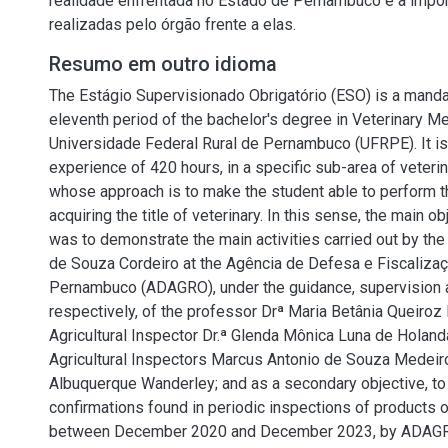
realidade enfrentada no Estado de Pernambuco e a impo
realizadas pelo órgão frente a elas.
Resumo em outro idioma
The Estágio Supervisionado Obrigatório (ESO) is a manda
eleventh period of the bachelor's degree in Veterinary Me
Universidade Federal Rural de Pernambuco (UFRPE). It is
experience of 420 hours, in a specific sub-area of veteri
whose approach is to make the student able to perform th
acquiring the title of veterinary. In this sense, the main ob
was to demonstrate the main activities carried out by th
de Souza Cordeiro at the Agência de Defesa e Fiscaliza
Pernambuco (ADAGRO), under the guidance, supervision 
respectively, of the professor Drª Maria Betânia Queiroz 
Agricultural Inspector Dr.ª Glenda Mônica Luna de Holand
Agricultural Inspectors Marcus Antonio de Souza Medeir
Albuquerque Wanderley; and as a secondary objective, to
confirmations found in periodic inspections of products of
between December 2020 and December 2023, by ADAG