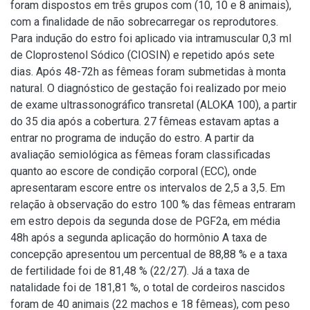
foram dispostos em três grupos com (10, 10 e 8 animais),
com a finalidade de não sobrecarregar os reprodutores.
Para indução do estro foi aplicado via intramuscular 0,3 ml
de Cloprostenol Sódico (CIOSIN) e repetido após sete
dias. Após 48-72h as fêmeas foram submetidas à monta
natural. O diagnóstico de gestação foi realizado por meio
de exame ultrassonográfico transretal (ALOKA 100), a partir
do 35 dia após a cobertura. 27 fêmeas estavam aptas a
entrar no programa de indução do estro. A partir da
avaliação semiológica as fêmeas foram classificadas
quanto ao escore de condição corporal (ECC), onde
apresentaram escore entre os intervalos de 2,5 a 3,5. Em
relação à observação do estro 100 % das fêmeas entraram
em estro depois da segunda dose de PGF2a, em média
48h após a segunda aplicação do hormônio A taxa de
concepção apresentou um percentual de 88,88 % e a taxa
de fertilidade foi de 81,48 % (22/27). Já a taxa de
natalidade foi de 181,81 %, o total de cordeiros nascidos
foram de 40 animais (22 machos e 18 fêmeas), com peso