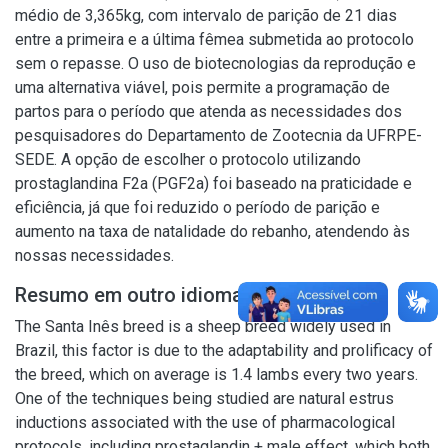
médio de 3,365kg, com intervalo de parição de 21 dias
entre a primeira e a última fêmea submetida ao protocolo
sem o repasse. O uso de biotecnologias da reprodução e
uma alternativa viável, pois permite a programação de
partos para o período que atenda as necessidades dos
pesquisadores do Departamento de Zootecnia da UFRPE-
SEDE. A opção de escolher o protocolo utilizando
prostaglandina F2a (PGF2a) foi baseado na praticidade e
eficiência, já que foi reduzido o período de parição e
aumento na taxa de natalidade do rebanho, atendendo às
nossas necessidades.
Resumo em outro idioma
The Santa Inês breed is a sheep breed widely used in
Brazil, this factor is due to the adaptability and prolificacy of
the breed, which on average is 1.4 lambs every two years.
One of the techniques being studied are natural estrus
inductions associated with the use of pharmacological
protocols, including prostaglandin + male effect, which both