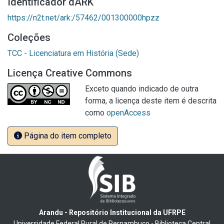
Identificador dARK
https://n2t.net/ark:/57462/001300000hpzz
Coleções
TCC - Licenciatura em História (Sede)
Licença Creative Commons
Exceto quando indicado de outra
forma, a licença deste item é descrita
como
openAccess
Página do item completo
Arandu - Repositório Institucional da UFRPE
Universidade Federal Rural de Pernambuco - Biblioteca Central