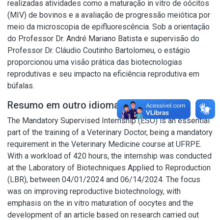
realizadas atividades como a maturação in vitro de oócitos
(MIV) de bovinos e a avaliação de progressão meiótica por
meio da microscopia de epifluorescência. Sob a orientação
do Professor Dr. André Mariano Batista e supervisão do
Professor Dr. Cláudio Coutinho Bartolomeu, o estágio
proporcionou uma visão prática das biotecnologias
reprodutivas e seu impacto na eficiência reprodutiva em
búfalas.
Resumo em outro idioma
The Mandatory Supervised Internship (ESO) is an essential
part of the training of a Veterinary Doctor, being a mandatory
requirement in the Veterinary Medicine course at UFRPE.
With a workload of 420 hours, the internship was conducted
at the Laboratory of Biotechniques Applied to Reproduction
(LBR), between 04/01/2024 and 06/14/2024. The focus
was on improving reproductive biotechnology, with
emphasis on the in vitro maturation of oocytes and the
development of an article based on research carried out