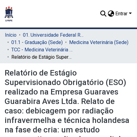
Entrar
Início
01. Universidade Federal Rural de Pernambuco - UFRPE (Sede)
01.1 - Graduação (Sede)
Medicina Veterinária (Sede)
TCC - Medicina Veterinária (Sede)
Relatório de Estágio Supervisionado Obrigatório (ESO) realizado na Empresa Guaraves Guarabira Aves Ltda. Relato de caso: debicagem por radiação infravermelha e técnica holandesa na fase de cria: um estudo comparativo realizado em galinhas poedeiras da granja localizada no município de Mamanguape/PB
Relatório de Estágio
Supervisionado Obrigatório (ESO)
realizado na Empresa Guaraves
Guarabira Aves Ltda. Relato de
caso: debicagem por radiação
infravermelha e técnica holandesa
na fase de cria: um estudo