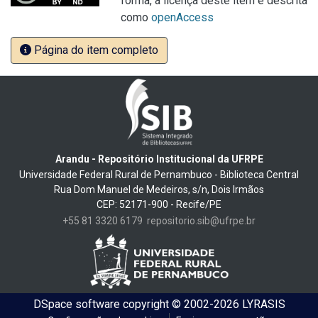
forma, a licença deste item é descrita
como
openAccess
Página do item completo
Arandu - Repositório Institucional da UFRPE
Universidade Federal Rural de Pernambuco - Biblioteca Central
Rua Dom Manuel de Medeiros, s/n, Dois Irmãos
CEP: 52171-900 - Recife/PE
+55 81 3320 6179
repositorio.sib@ufrpe.br
DSpace software
copyright © 2002-2026
LYRASIS