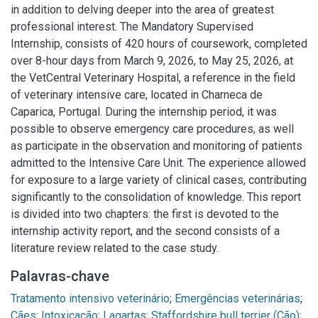
in addition to delving deeper into the area of greatest
professional interest. The Mandatory Supervised
Internship, consists of 420 hours of coursework, completed
over 8-hour days from March 9, 2026, to May 25, 2026, at
the VetCentral Veterinary Hospital, a reference in the field
of veterinary intensive care, located in Charneca de
Caparica, Portugal. During the internship period, it was
possible to observe emergency care procedures, as well
as participate in the observation and monitoring of patients
admitted to the Intensive Care Unit. The experience allowed
for exposure to a large variety of clinical cases, contributing
significantly to the consolidation of knowledge. This report
is divided into two chapters: the first is devoted to the
internship activity report, and the second consists of a
literature review related to the case study.
Palavras-chave
Tratamento intensivo veterinário
;
Emergências veterinárias
;
Cães
;
Intoxicação
;
Lagartas
;
Staffordshire bull terrier (Cão)
;