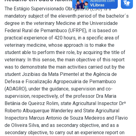
The Estágio Supervisionado Obrigatório (ESO) is a
mandatory subject of the eleventh period of the bachelor´s
degree in the veterinary Medicine at the Universidade
Federal Rural de Pernambuco (UFRPE), it is based on
practical experience of 420 hours, in a specific area of
veterinary medicine, whose approach is to make the
student able to perform their role, by acquiring the title of
veterinary. In this sense, the main objective of this report
was to demonstrate the main activities carried out by the
student Jozibias da Mata Pimentel at the Agência de
Defesa e Fiscalização Agropecuária de Pernambuco
(ADAGRO), under the guidance, supervision and co-
supervision, respectively, of the professor Dra Maria
Betânia de Queiroz Rolim, state Agricultural Inspector Drº
Roberto Albuquerque Wanderley and State Agricultural
Inspectors Marcus Antonio de Souza Medeiros and Flavio
de Oliveira Silva, and as secondary objective, and as a
secondary objective, to carry out an experience report on