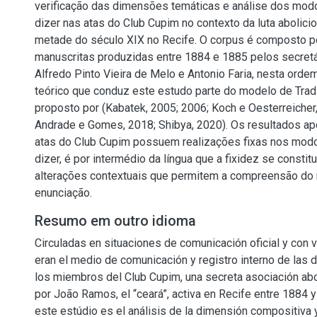
verificação das dimensões temáticas e análise dos mod
dizer nas atas do Club Cupim no contexto da luta abolici
metade do século XIX no Recife. O corpus é composto p
manuscritas produzidas entre 1884 e 1885 pelos secretá
Alfredo Pinto Vieira de Melo e Antonio Faria, nesta ordem
teórico que conduz este estudo parte do modelo de Trad
proposto por (Kabatek, 2005; 2006; Koch e Oesterreicher,
Andrade e Gomes, 2018; Shibya, 2020). Os resultados ap
atas do Club Cupim possuem realizações fixas nos mod
dizer, é por intermédio da língua que a fixidez se constit
alterações contextuais que permitem a compreensão d
enunciação.
Resumo em outro idioma
Circuladas en situaciones de comunicación oficial y con va
eran el medio de comunicación y registro interno de las 
los miembros del Club Cupim, una secreta asociación abo
por João Ramos, el “ceará”, activa en Recife entre 1884 y
este estúdio es el análisis de la dimensión compositiva