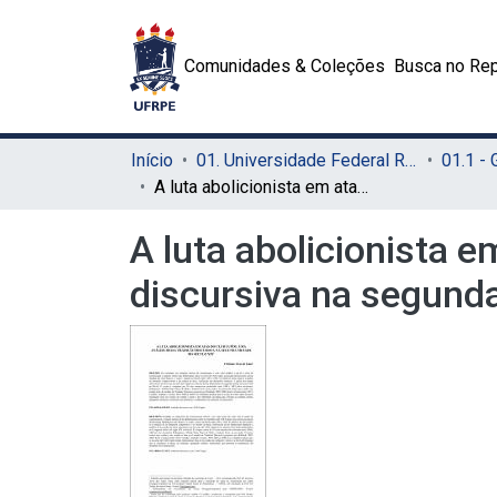
Comunidades & Coleções
Busca no Rep
Início
01. Universidade Federal Rural de Pernambuco - UFRPE (Sede)
01.1 -
A luta abolicionista em atas do Club Cupim: uma análise dessa tradição discursiva na segunda metade do século XIX
A luta abolicionista 
discursiva na segund