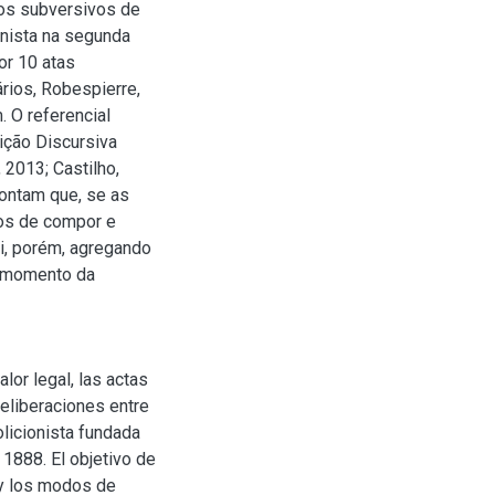
os subversivos de
onista na segunda
or 10 atas
rios, Robespierre,
. O referencial
ição Discursiva
 2013; Castilho,
ontam que, se as
os de compor e
ui, porém, agregando
o momento da
lor legal, las actas
deliberaciones entre
licionista fundada
 1888. El objetivo de
 y los modos de