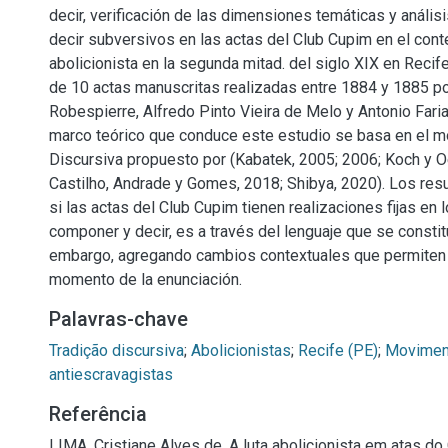
decir, verificación de las dimensiones temáticas y análi
decir subversivos en las actas del Club Cupim en el conte
abolicionista en la segunda mitad. del siglo XIX en Recif
de 10 actas manuscritas realizadas entre 1884 y 1885 po
Robespierre, Alfredo Pinto Vieira de Melo y Antonio Faria
marco teórico que conduce este estudio se basa en el m
Discursiva propuesto por (Kabatek, 2005; 2006; Koch y O
Castilho, Andrade y Gomes, 2018; Shibya, 2020). Los resu
si las actas del Club Cupim tienen realizaciones fijas en
componer y decir, es a través del lenguaje que se constitu
embargo, agregando cambios contextuales que permiten
momento de la enunciación.
Palavras-chave
Tradição discursiva
;
Abolicionistas
;
Recife (PE)
;
Movimen
antiescravagistas
Referência
LIMA, Cristiane Alves de. A luta abolicionista em atas d