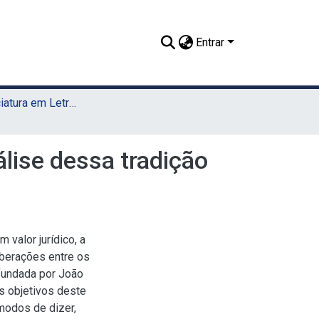
Entrar
TCC - Licenciatura em Letras (Sede)
álise dessa tradição
 valor jurídico, a
iberações entre os
 fundada por João
s objetivos deste
modos de dizer,