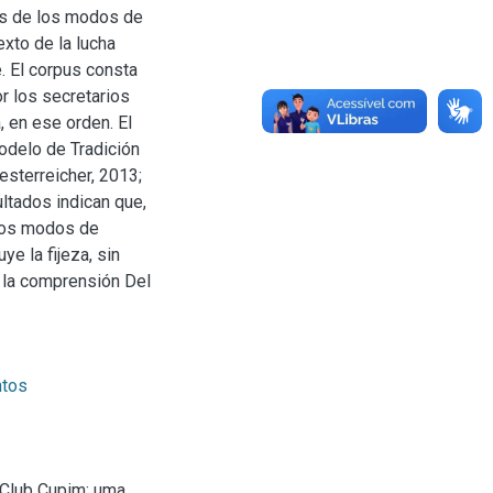
sis de los modos de
xto de la lucha
e. El corpus consta
r los secretarios
, en ese orden. El
odelo de Tradición
esterreicher, 2013;
ltados indican que,
 los modos de
ye la fijeza, sin
 la comprensión Del
tos
o Club Cupim: uma