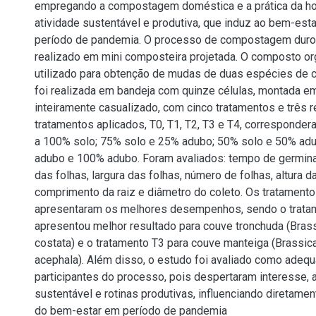
empregando a compostagem doméstica e a prática da hor
atividade sustentável e produtiva, que induz ao bem-esta
período de pandemia. O processo de compostagem durou
realizado em mini composteira projetada. O composto or
utilizado para obtenção de mudas de duas espécies de 
foi realizada em bandeja com quinze células, montada e
inteiramente casualizado, com cinco tratamentos e três 
tratamentos aplicados, T0, T1, T2, T3 e T4, corresponde
a 100% solo; 75% solo e 25% adubo; 50% solo e 50% ad
adubo e 100% adubo. Foram avaliados: tempo de germin
das folhas, largura das folhas, número de folhas, altura d
comprimento da raiz e diâmetro do coleto. Os tratamento
apresentaram os melhores desempenhos, sendo o trata
apresentou melhor resultado para couve tronchuda (Brass
costata) e o tratamento T3 para couve manteiga (Brassica
acephala). Além disso, o estudo foi avaliado como adeq
participantes do processo, pois despertaram interesse,
sustentável e rotinas produtivas, influenciando diretame
do bem-estar em período de pandemia