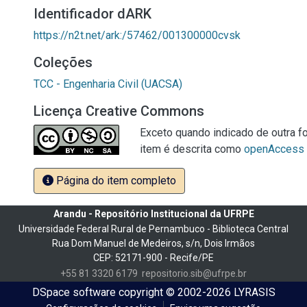
Identificador dARK
https://n2t.net/ark:/57462/001300000cvsk
Coleções
TCC - Engenharia Civil (UACSA)
Licença Creative Commons
Exceto quando indicado de outra fo
item é descrita como
openAccess
Página do item completo
Arandu - Repositório Institucional da UFRPE
Universidade Federal Rural de Pernambuco - Biblioteca Central
Rua Dom Manuel de Medeiros, s/n, Dois Irmãos
CEP: 52171-900 - Recife/PE
+55 81 3320 6179
repositorio.sib@ufrpe.br
DSpace software
copyright © 2002-2026
LYRASIS