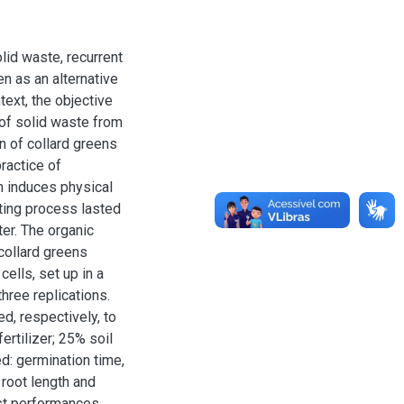
olid waste, recurrent
n as an alternative
text, the objective
of solid waste from
n of collard greens
ractice of
ch induces physical
ting process lasted
er. The organic
collard greens
cells, set up in a
hree replications.
d, respectively, to
ertilizer; 25% soil
ed: germination time,
 root length and
st performances,