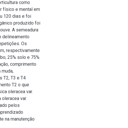
ticultura como
r físico e mental em
 120 dias e foi
gânico produzido foi
couve. A semeadura
m delineamento
repetições. Os
ram, respectivamente
ubo; 25% solo e 75%
ação, comprimento
a muda,
s T2, T3 e T4
mento T2 o que
ica oleracea var.
 oleracea var.
uado pelos
 aprendizado
nte na manutenção