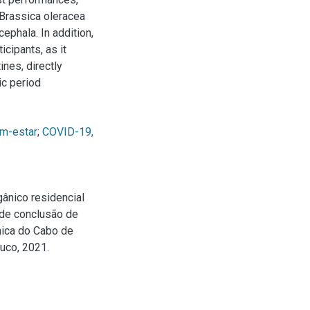
 Brassica oleracea
ephala. In addition,
cipants, as it
ines, directly
ic period
m-estar
;
COVID-19,
gânico residencial
 de conclusão de
mica do Cabo de
uco, 2021.