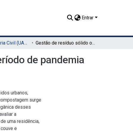
Entrar
TCC - Engenharia Civil (UACSA)
Gestão de resíduo sólido orgânico residencial em período de pandemia COVID-19
período de pandemia
idos urbanos,
a compostagem surge
orgânica desses
valiar a
de uma residência,
 couve e