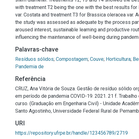
with treatment T2 being the one with the best results for
var. Costata and treatment T3 for Brassica oleracea var. Ac
the study was assessed as adequate by the process parti
aroused interest, sustainable learning and productive rout
influencing the maintenance of well-being during pandem
Palavras-chave
Resíduos sólidos
;
Compostagem
;
Couve
;
Horticultura
;
Be
Pandemia de
Referência
CRUZ, Ana Vitória de Souza. Gestão de resíduo sólido or
em período de pandemia COVID-19. 2021. 21 f. Trabalho
curso. (Graduação em Engenharia Civil) - Unidade Acadê
Santo Agostinho, Universidade Federal Rural de Pernamb
URI
https://repository.ufrpe.br/handle/123456789/2719