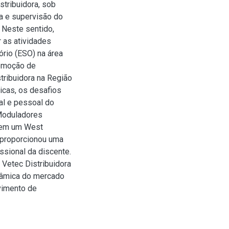
stribuidora, sob
ra e supervisão do
 Neste sentido,
r as atividades
rio (ESO) na área
romoção de
tribuidora na Região
icas, os desafios
al e pessoal do
“Moduladores
o em um West
o proporcionou uma
ssional da discente.
 Vetec Distribuidora
nâmica do mercado
vimento de