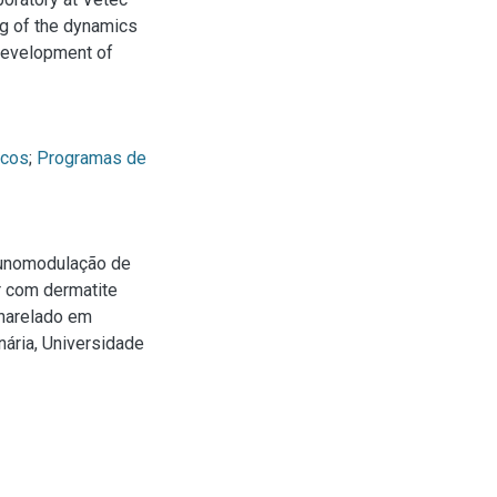
ng of the dynamics
 development of
icos
;
Programas de
munomodulação de
r com dermatite
charelado em
nária, Universidade