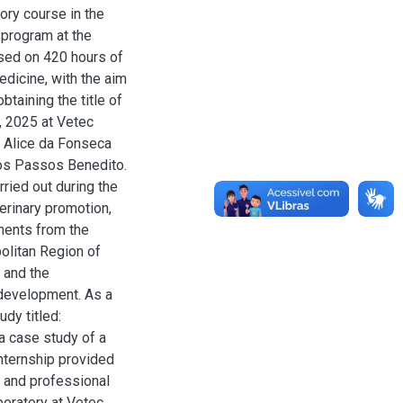
ry course in the
 program at the
ased on 420 hours of
edicine, with the aim
btaining the title of
, 2025 at Vetec
a Alice da Fonseca
dos Passos Benedito.
rried out during the
erinary promotion,
ments from the
olitan Region of
, and the
 development. As a
dy titled:
a case study of a
internship provided
c and professional
boratory at Vetec