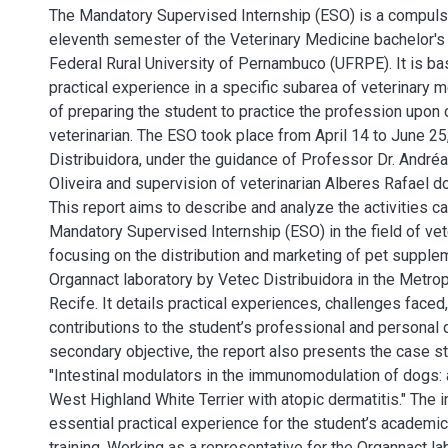
The Mandatory Supervised Internship (ESO) is a compulso
eleventh semester of the Veterinary Medicine bachelor's
Federal Rural University of Pernambuco (UFRPE). It is b
practical experience in a specific subarea of veterinary m
of preparing the student to practice the profession upon o
veterinarian. The ESO took place from April 14 to June 25
Distribuidora, under the guidance of Professor Dr. André
Oliveira and supervision of veterinarian Alberes Rafael 
This report aims to describe and analyze the activities ca
Mandatory Supervised Internship (ESO) in the field of vet
focusing on the distribution and marketing of pet supple
Organnact laboratory by Vetec Distribuidora in the Metrop
Recife. It details practical experiences, challenges faced
contributions to the student’s professional and personal
secondary objective, the report also presents the case stu
"Intestinal modulators in the immunomodulation of dogs: 
West Highland White Terrier with atopic dermatitis." The 
essential practical experience for the student’s academi
training. Working as a representative for the Organnact la