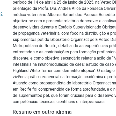
período de 14 de abril a 25 de junho de 2025, na Vetec Di
orientação da Profa. Dra. Andréa Alice da Fonseca Olivei
02
médico veterinário Alberes Rafael dos Passos Benedito.
objetiva-se com o presente relatório descrever e analisa
desenvolvidas durante o Estágio Supervisionado Obrigató
de propaganda veterinária, com foco na distribuição e p
suplementos pet do laboratório Organnact pela Vetec Dis
Metropolitana do Recife, detalhando as experiências prát
enfrentados e as contribuições para formação profission
discente; e como objetivo secundário relatar a ação de 
intestinais na imunomodulação de cães: estudo de cas
Highland White Terrier com dermatite atópica”. O estági
vivência prática essencial na formação acadêmica e profi
Atuando como propagandista do laboratório Organnact na
em Recife foi compreendida de forma aprofundada, a di
de suplementos pet, que foram cruciais para o desenvol
competências técnicas, científicas e interpessoais.
Resumo em outro idioma