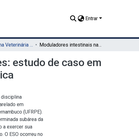
Entrar
TCC - Medicina Veterinária (Sede)
Moduladores intestinais na imunomodulação de cães: estudo de caso em um West Highland White Terrier com dermatite atópica
es: estudo de caso em
ica
disciplina
harelado em
Pernambuco (UFRPE).
erminada subárea da
to a exercer sua
io. O ESO ocorreu no