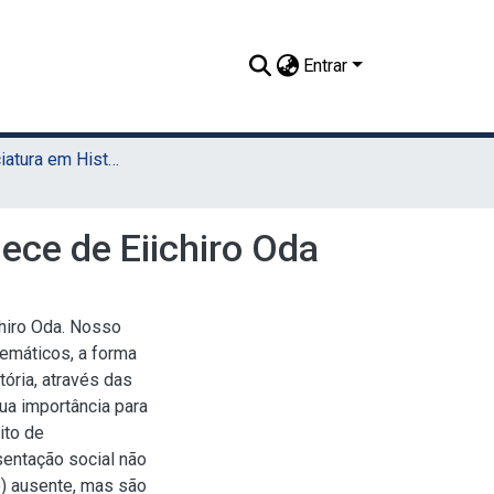
Entrar
TCC - Licenciatura em História (Sede)
ece de Eiichiro Oda
chiro Oda. Nosso
temáticos, a forma
ória, através das
a importância para
ito de
sentação social não
o) ausente, mas são