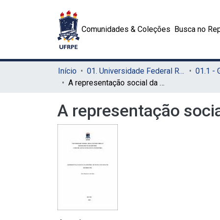
Comunidades & Coleções
Busca no Rep
Início
01. Universidade Federal Rural de Pernambuco - UFRPE (Sede)
01.1 -
A representação social da História no mangá One Piece de Eiichiro Oda
A representação socia