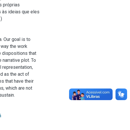
s próprias
s às ideias que eles
)
a. Our goal is to
e way the work
e dispositions that
 narrative plot. To
l representation,
d as the act of
es that have their
ns, which are not
sustain.
á