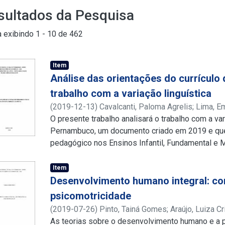
sultados da Pesquisa
a exibindo
1 - 10 de 462
Item
Análise das orientações do currículo
trabalho com a variação linguística
(
2019-12-13
)
Cavalcanti, Paloma Agrelis
;
Lima, E
Albuquerque
O presente trabalho analisará o trabalho com a var
;
Santos, Eudes da Silva
;
http://latt
http://lattes.cnpq.br/0470905904340465
Pernambuco, um documento criado em 2019 e que 
;
http://
pedagógico nos Ensinos Infantil, Fundamental e 
anos finais do Ensino Fundamental (6º ao 9º ano),
nas habilidades que o documento propõe em seu O
Item
realizarmos essa pesquisa de cunho documental,
Desenvolvimento humano integral: co
metodológico a Sociolinguística Variacionista, qu
psicomotricidade
Labov (2008) e a Sociolinguística Educacional, a
(
2019-07-26
)
Pinto, Tainá Gomes
;
Araújo, Luiza Cr
Ricardo (2005) e Sgarbi & Roncália (2011). Na a
http://lattes.cnpq.br/0135396145333123
As teorias sobre o desenvolvimento humano e a 
;
http://