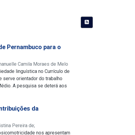
 de Pernambuco para o
manuelle Camila Moraes de Melo
iedade linguística no Currículo de
es.cnpq.br/8701527300251171
;
serve orientador do trabalho
lattes.cnpq.br/9098086086244833
Médio. A pesquisa se deterá aos
 observando a variação linguística
rganizador Curricular. Para
 utilizamos como marco teórico-
ntribuições da
e teve como percursor Willian
mparando-nos nos autores Bortoni-
istina Pereira de
;
nálise do documento, percebemos
psicomotricidade nos apresentam
lattes.cnpq.br/4091658484116375