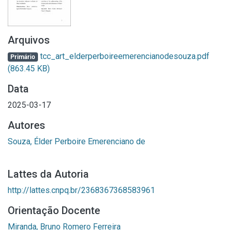
Arquivos
tcc_art_elderperboireemerencianodesouza.pdf
Primário
(863.45 KB)
Data
2025-03-17
Autores
Souza, Élder Perboire Emerenciano de
Lattes da Autoria
http://lattes.cnpq.br/2368367368583961
Orientação Docente
Miranda, Bruno Romero Ferreira