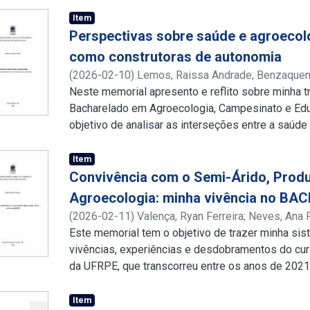
Item
Perspectivas sobre saúde e agroecolo
como construtoras de autonomia
(
2026-02-10
)
Lemos, Raissa Andrade
;
Benzaquen,
http://lattes.cnpq.br/0325443406402140
Neste memorial apresento e reflito sobre minha t
;
http://
Bacharelado em Agroecologia, Campesinato e Ed
objetivo de analisar as interseções entre a saúde 
como método a narrativa reflexiva e autobiográfic
guiados por elementos botânicos que simbolizam
Item
bases da minha identidade. Inicio situando meu 
Convivência com o Semi-Árido, Prod
raízes territoriais que sustentam meu caminhar. 
Agroecologia: minha vivência no BA
política do cuidado a partir de vivências comunitá
(
2026-02-11
)
Valença, Ryan Ferreira
;
Neves, Ana 
saberes acadêmicos e populares para promover 
http://lattes.cnpq.br/3337077935177352
Este memorial tem o objetivo de trazer minha sis
de cura. A discussão central foca na Maconha (Can
vivências, experiências e desdobramentos do cu
como uma ferramenta epistemológica de resistên
da UFRPE, que transcorreu entre os anos de 202
farmacológico hegemônico. Analiso a relevância 
acerca do histórico discente, em seus aspectos s
propriedades fitorremediadoras da planta, integr
considerando as experiências de vida, antes, dura
Item
regeneração ambiental dos solos contaminados. 