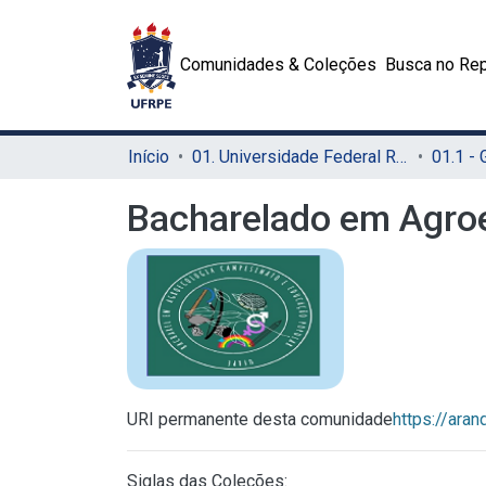
Comunidades & Coleções
Busca no Rep
Início
01. Universidade Federal Rural de Pernambuco - UFRPE (Sede)
01.1 -
Bacharelado em Agroe
URI permanente desta comunidade
https://ara
Siglas das Coleções: